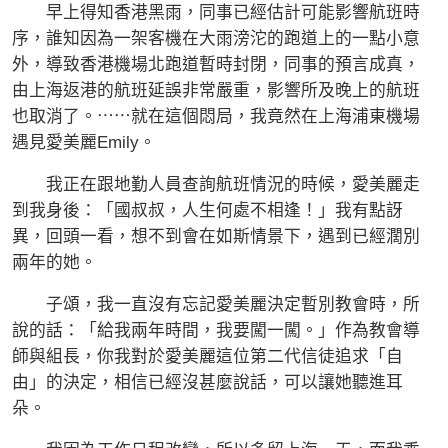
早上得知香港黑雨，同事已經估計可能影響航班時
序，誰知因為一架客機在大雨滂沱的跑道上的一點小意
外，導致香港機場北跑道暫時封閉，同事的預言成真，
由上海返港的航班延誤非常嚴重，影響所及晚上的航班
也取消了。⋯⋯就在這個悶局，我竟然在上海浦東機場
遇見愛美麗Emily。
我正在跟地勤人員查詢航班情況的時候，愛美麗走
到我身後：「國叔叔，人生何處不相逢！」我有點訝
異，回頭一看，想不到會在如斯情景下，遇到已經濶別
兩年的她。
子頌，我一直沒有忘記愛美麗決定暫別教會時，所
說的話：「給我兩年時間，我要闖一闖。」作為教會導
師與組長，你我對於愛美麗這位第二代信徒追求「自
由」的決定，相信已經沒甚麼說話，可以讓她聽進耳
朵。