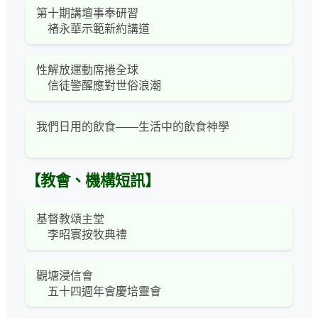
第十期講壇事奉研習
褚永華示範新約講道
性解放運動席捲全球
信徒警醒應對世俗浪潮
我們日用的飲食——生活中的飲食神學
【教會、機構短訊】
基督教頌主堂
李昭寰按牧典禮
觀塘浸信會
五十四週年會慶培靈會