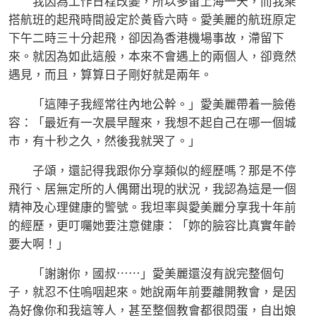
我因為工作日程改變，所以多留上海一天，而我乘
搭航班的起飛時間設定於黃昏六時。愛美麗的航班原定
下午二時三十分起飛，卻因為香港機場事故，滯留下
來。就因為如此這般，本來不會遇上的兩個人，卻竟然
遇見，而且，算算日子剛好就是兩年。
「這陣子我經常往內地公幹。」愛美麗帶着一臉倦
容：「最近有一次晨早醒來，我想不起自己在哪一個城
市，有十秒之久，然後我就哭了。」
子頌，還記得我跟你分享類似的經歷嗎？那是不停
飛行、居無定所的人偶爾出現的狀況，我認為這是一個
精神及心理健康的警號。我坦率與愛美麗分享我十年前
的經歷，更叮囑她要注意健康：「妳的臉容比真實年齡
要大啊！」
「謝謝你，國叔⋯⋯」愛美麗還沒有說完整個句
子，就忍不住嗚咽起來。她說兩年前要離開教會，是因
為好像你和我這等人，甚至整個教會都很悶蛋，自出娘