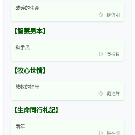
破碎的生命
◎ 陳倩明
【智慧男本】
拗手瓜
◎ 吳振智
【牧心世情】
教牧的操守
◎ 戴浩輝
【生命同行札記】
兩年
◎ 區在國