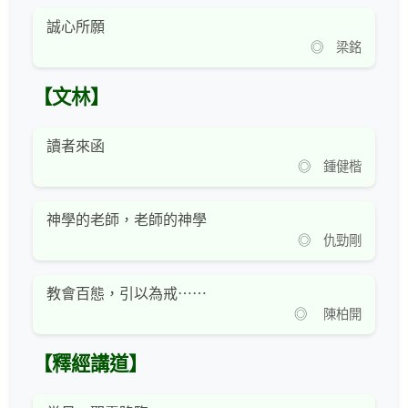
誠心所願
◎ 梁銘
【文林】
讀者來函
◎ 鍾健楷
神學的老師，老師的神學
◎ 仇勁剛
教會百態，引以為戒⋯⋯
◎ 陳柏開
【釋經講道】