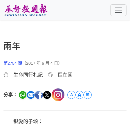
跳至主要內容
兩年
第2754 期
（2017 年 6 月 4 日）
◎ 生命同行札記 ◎ 區在國
A
分享：
A
簡
親愛的子頌：