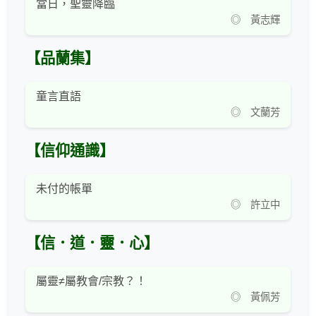
當日，聖靈降臨
◎ 黃志輝
【品蘭集】
童言直語
◎ 文蘭芳
【信仰通識】
未付的帳單
◎ 許立中
【信．道．靈．心】
屬靈≠屬教會/宗教？！
◎ 黃佩芳