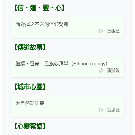
【信．道．靈．心】
面對揮之不去的信仰疑難
◎ 莫鉅章
【傳道故事】
繼續．召命—民族敬拜學（Ethnodoxology）
◎ 潘凱玲
【城市心靈】
大自然缺失症
◎ 吳思源
【心靈絮語】