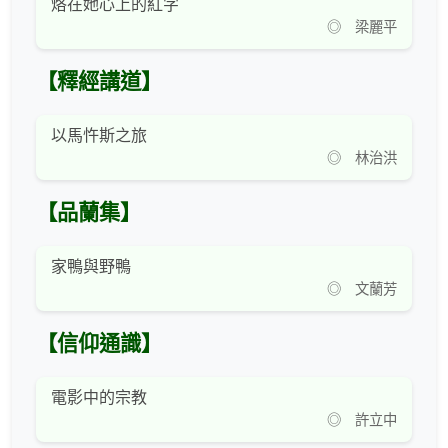
烙在她心上的紅字
◎ 梁麗平
【釋經講道】
以馬忤斯之旅
◎ 林治洪
【品蘭集】
家鴨與野鴨
◎ 文蘭芳
【信仰通識】
電影中的宗教
◎ 許立中