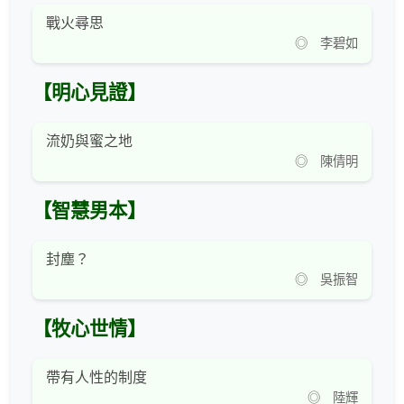
戰火尋思
◎ 李碧如
【明心見證】
流奶與蜜之地
◎ 陳倩明
【智慧男本】
封塵？
◎ 吳振智
【牧心世情】
帶有人性的制度
◎ 陸輝