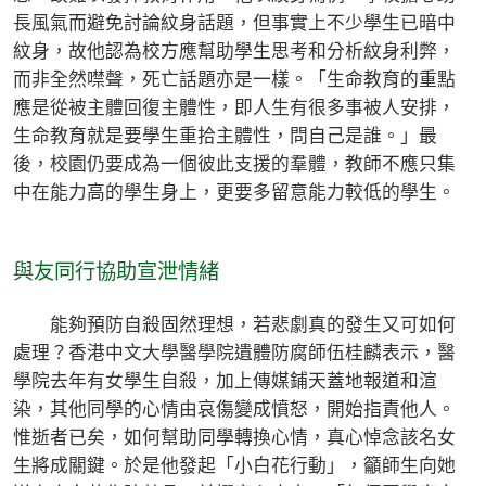
長風氣而避免討論紋身話題，但事實上不少學生已暗中
紋身，故他認為校方應幫助學生思考和分析紋身利弊，
而非全然噤聲，死亡話題亦是一樣。「生命教育的重點
應是從被主體回復主體性，即人生有很多事被人安排，
生命教育就是要學生重拾主體性，問自己是誰。」最
後，校園仍要成為一個彼此支援的羣體，教師不應只集
中在能力高的學生身上，更要多留意能力較低的學生。
與友同行協助宣泄情緒
能夠預防自殺固然理想，若悲劇真的發生又可如何
處理？香港中文大學醫學院遺體防腐師伍桂麟表示，醫
學院去年有女學生自殺，加上傳媒鋪天蓋地報道和渲
染，其他同學的心情由哀傷變成憤怒，開始指責他人。
惟逝者已矣，如何幫助同學轉換心情，真心悼念該名女
生將成關鍵。於是他發起「小白花行動」，籲師生向她