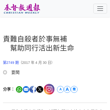
跳至主要內容
責難自殺者於事無補
幫助同行活出新生命
第2749 期
（2017 年 4 月 30 日）
◎ 要聞
A
分享：
A
簡