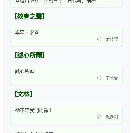
宣道出版社「伊朗古今：古代篇」講座
【教會之聲】
棄惡、求善
◎ 余妙雲
【誠心所願】
誠心所願
◎ 李國權
【文林】
祂不定我們的罪！
◎ 仇勁剛