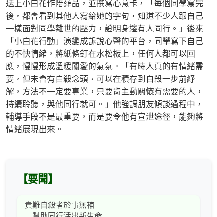
送上小白花作陪葬品，並撰寫心意卡，「每個同學寫完
後，都會看到其他人寫給她的字句，知道不少人跟自己
一樣面對同學離世的壓力，證明身邊有人同行。」後來
「小白花行動」演變成訴說心聲的平台，同學寫下自己
的不快情緒，將紙條釘在水松板上，任何人都可以回
應，慢慢形成溫暖關愛的氣氛。「有時人真的有情緒需
要，但未會有自殺念頭，可以在積存到自殺一步前紓
解，方法不一定要專業，只要肯主動關懷有需要的人，
持續聆聽，與他同行就可。」他強調朋友傾談過程中，
輔導手段不是最重要，而是要令他有宣泄途徑，能夠將
情緒展現出來。
【要聞】
責難自殺者於事無補
幫助同行活出新生命