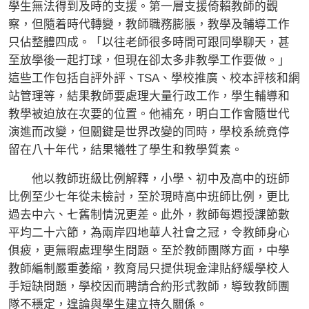
學生無法得到及時的支援。第一層支援倚賴教師的觀
察，但隨着時代轉變，教師職務膨脹，教學及輔導工作
只佔整體四成。「以往老師很多時間可跟同學聊天，甚
至放學後一起打球，但現在卻太多非教學工作要做。」
這些工作包括自評外評、TSA、學校推廣、校本評核和網
站管理等，結果教師要處理大量行政工作，學生輔導和
教學被迫放在次要的位置。他補充，明白工作會隨世代
演進而改變，但關鍵是世界改變的同時，學校系統竟停
留在八十年代，結果犧牲了學生和教學質素。
他以教師班級比例解釋，小學、初中及高中的班師
比例至少七年從未檢討，至於現時高中班師比例，更比
過去中六、七舊制情況更差。此外，教師每週授課節數
平均二十六節，為兩岸四地華人社會之冠，令教師身心
俱疲，更無暇處理學生問題。至於教師團隊方面，中學
教師編制嚴重萎縮，教育局只提供現金津貼紓緩學校人
手短缺問題，學校因而聘請合約形式教師，導致教師團
隊不穩定，遑論與學生建立持久關係。