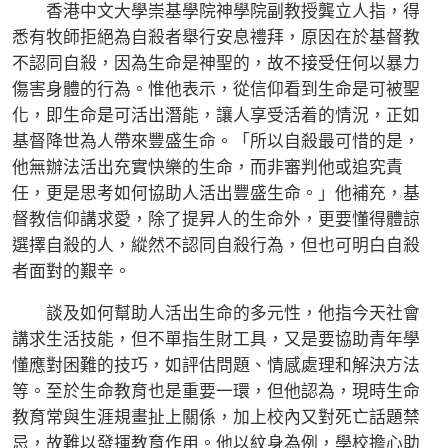
香港中文大學崇基學院神學院副教授龔立人指，得
悉有牧師拒絕為自殺者舉行安息禮拜，原因在於基督教
不認同自殺，因為生命是神聖的，故不接受任何以暴力
傷害身體的行為。惟他表示，從信仰看到生命是可被聖
化，即生命是可活出潛能，讓人享受活着的情況，正如
基督降世為人帶來豐盛生命。「所以自殺最可惜的是，
他無辦法活出充實快樂的生命，而非審判他或追究責
任，更是思考如何協助人活出豐盛生命。」他補充，基
督教信仰講求愛，除了提昇人的生命外，更要懂得體諒
選擇自殺的人，縱然不認同自殺行為，但也可明白自殺
者面對的艱辛。
談及如何幫助人活出生命的多元性，他指今天社會
講求生活技能，但不單指生財工具，又是要協助青年學
懂應對困難的技巧，如評估問題、情感處理和解決方法
等。至於生命教育也是重要一環，但他認為，現時生命
教育常與生涯規畫扯上關係，加上校內又對死亡話題禁
忌，故難以發揮教育作用。他以紋身為例，學校擔心助