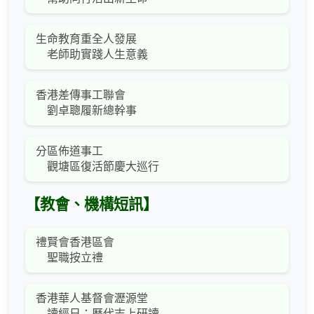
生命教育重全人發展
老師助實踐人生意義
香港差傳事工聯會
劉卓聰履新總幹事
分區佈道事工
觀塘區復活節慶大巡行
【教會、機構短訊】
禮賢會香港區會
聖職按立禮
香港華人基督會瀝源堂
讀經日：歷代志上研讀