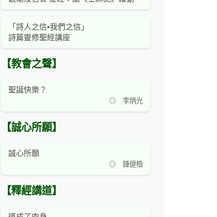
「詩人之信•我們之信」
詩篇靈修聖經講座
【教會之聲】
聖誕快樂？
◎ 李炳光
【誠心所願】
誠心所願
◎ 鍾健楷
【釋經講道】
道成了肉身