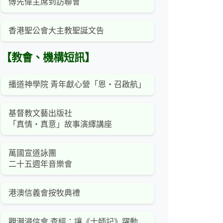
傅先偉主席到訪聯會
香港聖公會大主教聖誕文告
【教會、機構短訊】
播道神學院 青年獻心營「恩‧召啟航」
基督教文藝出版社
「真情‧真意」故事演繹講座
萬國宣道詠團
二十五週年音樂會
港澳信義會按牧典禮
觀潮浸信會 查經：讓《士師記》躍動