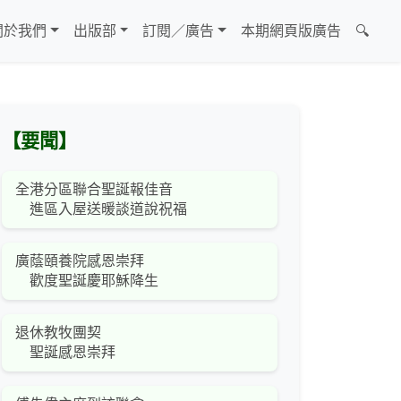
關於我們
出版部
訂閱／廣告
本期網頁版廣告
🔍
【要聞】
全港分區聯合聖誕報佳音
進區入屋送暖談道說祝福
廣蔭頤養院感恩崇拜
歡度聖誕慶耶穌降生
退休教牧團契
聖誕感恩崇拜