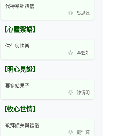
代禱羣組禮儀
◎ 吳思源
【心靈絮語】
信任與快樂
◎ 李碧如
【明心見證】
要多結果子
◎ 陳倩明
【牧心世情】
敬拜讚美與禮儀
◎ 戴浩輝