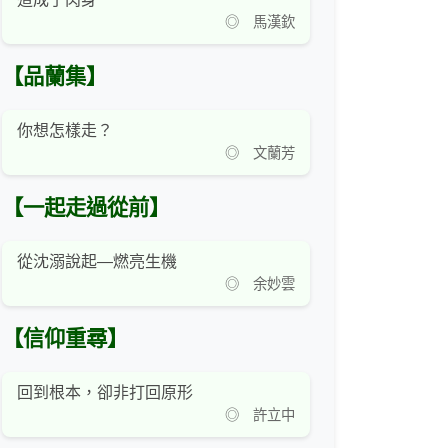
◎ 馬漢欽
【品蘭集】
你想怎樣走？
◎ 文蘭芳
【一起走過從前】
從沈溺說起—燃亮生機
◎ 余妙雲
【信仰重尋】
回到根本，卻非打回原形
◎ 許立中