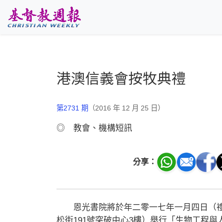
跳至主要內容
港澳信義會按牧典禮
第2731 期
（2016 年 12 月 25 日）
◎ 教會、機構短訊
分享：
恩光書院將於年二零一七年一月四日（禮
松街191號突破中心3樓）舉行「生物工程