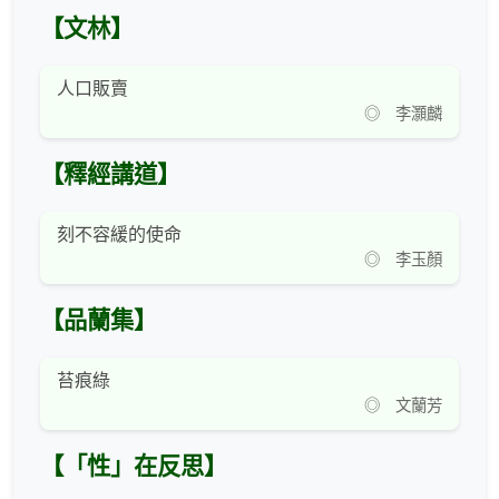
【文林】
人口販賣
◎ 李灝麟
【釋經講道】
刻不容緩的使命
◎ 李玉顏
【品蘭集】
苔痕綠
◎ 文蘭芳
【「性」在反思】