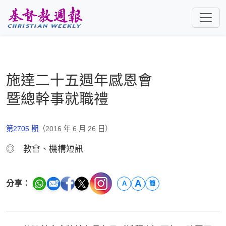
跳至主要內容
施達二十五週年感恩會
暨總幹事就職禮
第2705 期
（2016 年 6 月 26 日）
◎ 教會、機構短訊
A
分享：
A
簡