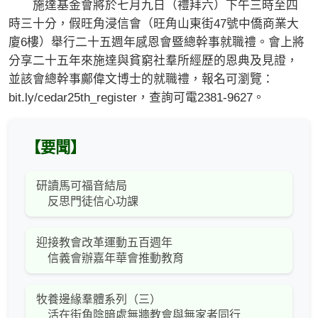
施達基金會將於七月九日（禮拜六）下午三時至四
時三十分，假旺角浸信會（旺角山東街47號中僑商業大
廈6樓）舉行二十五週年感恩會暨總幹事就職禮。會上將
分享二十五年來施達與貧窮社羣所經歷的恩典及見證，
並該會總幹事鄺偉文博士的就職禮，報名可瀏覽：
bit.ly/cedar25th_register，查詢可電2381-9627。
【要聞】
研讀馬可福音結局
反思門徒信心功課
迎接教會改革運動五百週年
信義會辦嘉年華會推動教育
牧養邊緣羣體系列（三）
活在街角陰暗處無牆教會與無家者同行