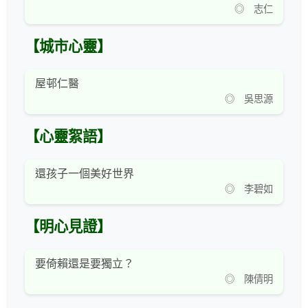
◎ 志仁
【城市心靈】
屋邨仁醫
◎ 吳思源
【心靈絮語】
還孩子一個美好世界
◎ 李碧如
【明心見證】
要倚賴還是要獨立？
◎ 陳倩明