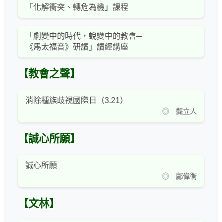
「化解衝突、轉危為機」課程
「劇變中的時代，蛻變中的教會─
《馬太福音》研讀」讀經講座
【教會之聲】
消除種族歧視國際日（3.21）
◎ 龔立人
【誠心所願】
誠心所願
◎ 鄺偉衡
【文林】