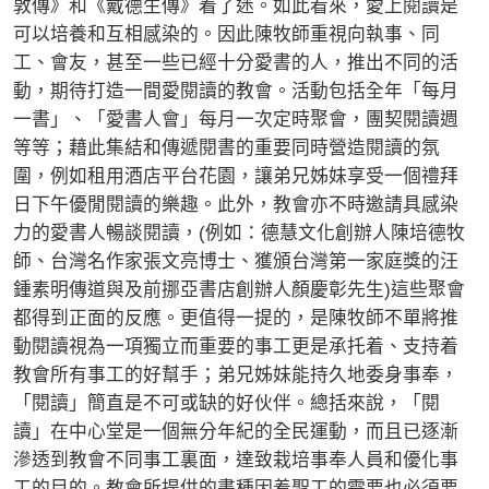
敦傳》和《戴德生傳》着了迷。如此看來，愛上閱讀是
可以培養和互相感染的。因此陳牧師重視向執事、同
工、會友，甚至一些已經十分愛書的人，推出不同的活
動，期待打造一間愛閱讀的教會。活動包括全年「每月
一書」、「愛書人會」每月一次定時聚會，團契閱讀週
等等；藉此集結和傳遞閱書的重要同時營造閱讀的氛
圍，例如租用酒店平台花園，讓弟兄姊妹享受一個禮拜
日下午優閒閱讀的樂趣。此外，教會亦不時邀請具感染
力的愛書人暢談閱讀，(例如：德慧文化創辦人陳培德牧
師、台灣名作家張文亮博士、獲頒台灣第一家庭獎的汪
鍾素明傳道與及前挪亞書店創辦人顏慶彰先生)這些聚會
都得到正面的反應。更值得一提的，是陳牧師不單將推
動閱讀視為一項獨立而重要的事工更是承托着、支持着
教會所有事工的好幫手；弟兄姊妹能持久地委身事奉，
「閱讀」簡直是不可或缺的好伙伴。總括來說，「閱
讀」在中心堂是一個無分年紀的全民運動，而且已逐漸
滲透到教會不同事工裏面，達致栽培事奉人員和優化事
工的目的。教會所提供的書種因着聖工的需要也必須要