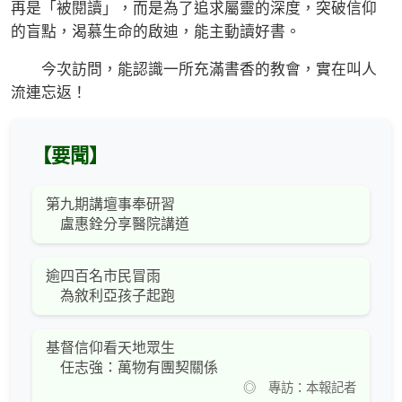
再是「被閱讀」，而是為了追求屬靈的深度，突破信仰
的盲點，渴慕生命的啟迪，能主動讀好書。
今次訪問，能認識一所充滿書香的教會，實在叫人
流連忘返！
【要聞】
第九期講壇事奉研習
盧惠銓分享醫院講道
逾四百名市民冒雨
為敘利亞孩子起跑
基督信仰看天地眾生
任志強：萬物有團契關係
◎ 專訪：本報記者