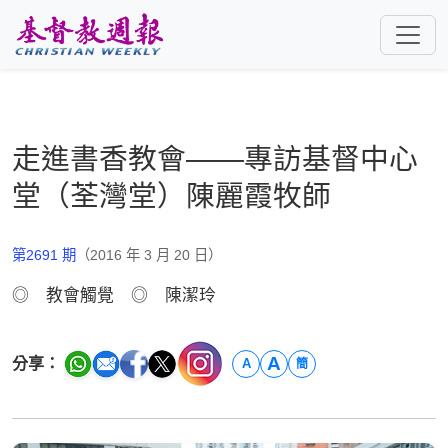
跳至主要內容
走進書香教會——專訪基督中心
堂（荃灣堂）陳麗霞牧師
第2691 期
（2016 年 3 月 20 日）
◎ 教會觸覺 ◎ 陳潔玲
A
分享：
A
簡