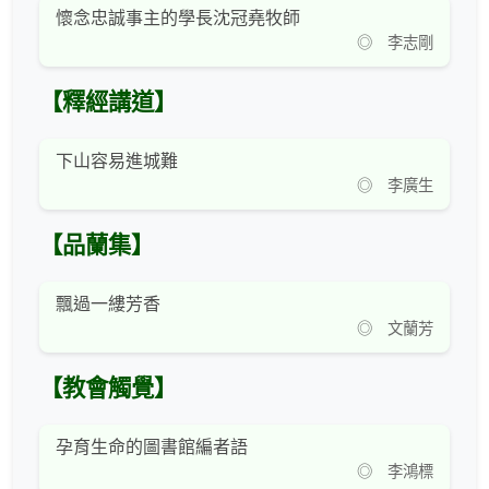
懷念忠誠事主的學長沈冠堯牧師
◎ 李志剛
【釋經講道】
下山容易進城難
◎ 李廣生
【品蘭集】
飄過一縷芳香
◎ 文蘭芳
【教會觸覺】
孕育生命的圖書館編者語
◎ 李鴻標