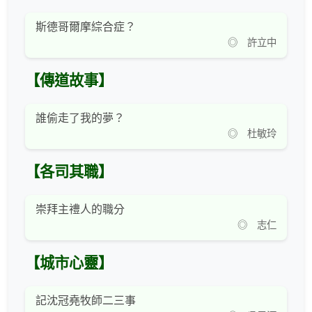
斯德哥爾摩綜合症？
◎ 許立中
【傳道故事】
誰偷走了我的夢？
◎ 杜敏玲
【各司其職】
崇拜主禮人的職分
◎ 志仁
【城市心靈】
記沈冠堯牧師二三事