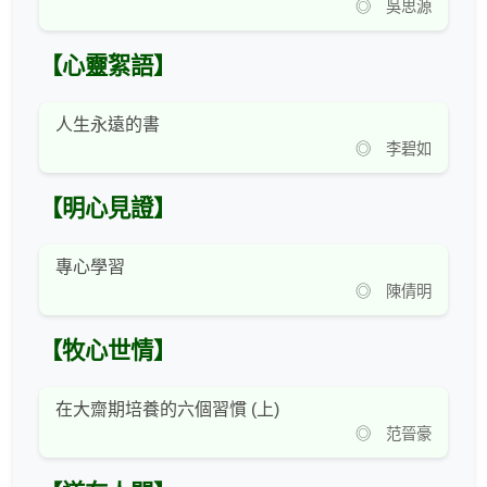
◎ 吳思源
【心靈絮語】
人生永遠的書
◎ 李碧如
【明心見證】
專心學習
◎ 陳倩明
【牧心世情】
在大齋期培養的六個習慣 (上)
◎ 范晉豪