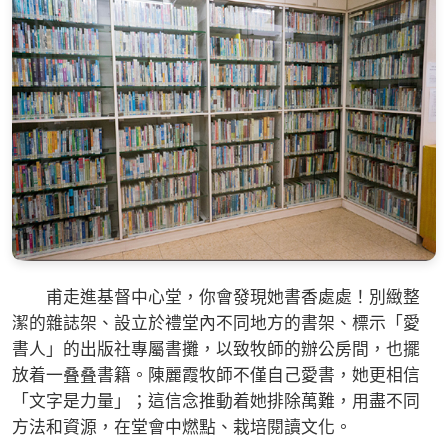
甫走進基督中心堂，你會發現她書香處處！別緻整
潔的雜誌架、設立於禮堂內不同地方的書架、標示「愛
書人」的出版社專屬書攤，以致牧師的辦公房間，也擺
放着一叠叠書籍。陳麗霞牧師不僅自己愛書，她更相信
「文字是力量」；這信念推動着她排除萬難，用盡不同
方法和資源，在堂會中燃點、栽培閱讀文化。