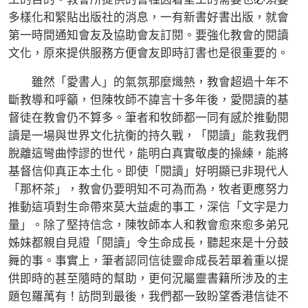
多樣化和緊貼出版社的消息，一有新書好書出版，就會
第一時間通知會友及協助會友訂閱。要強化教會的閱讀
文化，原來提供服務方便會友即時訂書也是很重要的。
雖然「愛書人」的氣氛那麼熾熱，教會超過十年不
斷教導和呼籲，但陳牧師不諱言十多年後，愛閱讀的基
督徒在教會仍不算多。筆者和牧師都一同有感於推動閱
讀是一場與世界文化抗衡的持久戰，「閱讀」能救我們
脫離這彎曲悖謬的世代，能明白真實敬虔的操練，能將
基督信仰真正本土化。即使「閱讀」好明顯已非現代人
「那杯茶」，教會仍要明知不可為而為，牧者更應努力
推動這項對生命帶來莫大益處的事工，深信「文字是力
量」。除了堅持信念，陳牧師本人和教會愈來愈多弟兄
姊妹都親自見證「閱讀」令生命成長，聽起來是十分鼓
舞的事。事實上，筆者認同信徒靈命成長若單着重以提
供即時的甚至隨時的幫助，更何況屬靈書籍所涉及的主
題包羅萬有！訪問到最後，我們都一致盼望香港信徒不