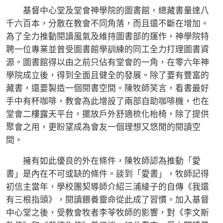
基督中心堂及堂會神學院的圖書館，總藏書量達八
千六百本，分散在教會不同角落，而且還不斷在增加。
為了全力推動閱讀風氣及維持圖書部的運作，神學院特
聘一位專業並曾受圖書館學訓練的同工全力打理圖書資
源。圖書館得以由之前只佔有堂會的一角，在零六年神
學院成立後，得到全面且健全的發展。除了要有豐富的
藏書，還要製造一個閱書空間。陳牧師笑言，看書最好
手中有杯咖啡，教會為此增設了兩部自助咖啡機，也在
堂會二樓露天平台，擺放戶外舒適梳化枱椅，除了提供
聚會之用，更盼望成為會友一個理想又悠閒的閱讀空
間。
擁有如此優良的外在條件，陳牧師認為推動「愛
書」是內在不可或缺的條件。談到「愛書」，牧師記得
初信主當年，學校團契導師介紹三浦綾子的自傳《我還
有三根指頭》，閱讀餵養靈命從此成了習慣。加入基督
中心堂之後，受教會牧者李苓牧師的影響，對《李文斯