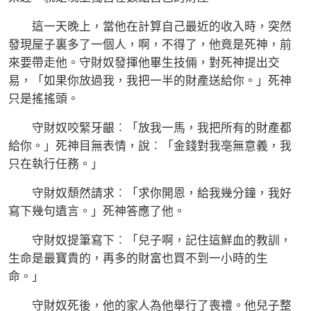
這一天晚上，當他在計算自己最近的收入時，突然
發現屋子裏多了一個人，啊，不得了，他竟是死神，前
來要帶走他。守財奴發揮他畢生技倆，對死神提出交
易，「如果你放過我，我把一半的財產送給你。」死神
只是搖搖頭。
守財奴咬緊牙齦︰「放我一馬，我把所有的財產都
給你。」死神目無表情，說︰「金錢對我亳無意義，我
只在執行任務。」
守財奴頹然請求︰「求你開恩，給我幾分鐘，我好
寫下幾句遺言。」死神答應了他。
守財奴提筆寫下︰「兒子啊，記住這鮮血的教訓，
生命是最寶貴的，再多的財富也買不到一小時的生
命。」
守財奴死後，他的家人為他舉行了喪禮。他兒子整