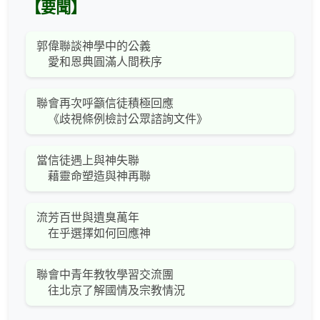
【要聞】
郭偉聯談神學中的公義
愛和恩典圓滿人間秩序
聯會再次呼籲信徒積極回應
《歧視條例檢討公眾諮詢文件》
當信徒遇上與神失聯
藉靈命塑造與神再聯
流芳百世與遺臭萬年
在乎選擇如何回應神
聯會中青年教牧學習交流團
往北京了解國情及宗教情況