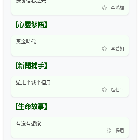
迸發信心之光
◎ 李鴻標
【心靈絮語】
黃金時代
◎ 李碧如
【新聞捕手】
遊走半城半個月
◎ 區伯平
【生命故事】
有沒有想家
◎ 揚眉