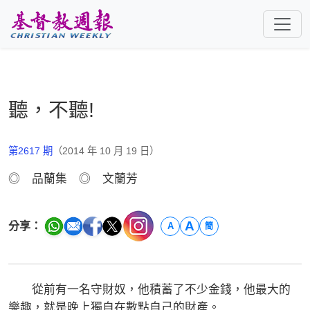
跳至主要內容
聽，不聽!
第2617 期
（2014 年 10 月 19 日）
◎ 品蘭集 ◎ 文蘭芳
A
分享：
A
簡
從前有一名守財奴，他積蓄了不少金錢，他最大的
樂趣，就是晚上獨自在數點自己的財產。