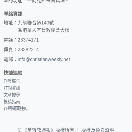
流的功能，一同見證福音真理。
聯絡資訊
地址：九龍聯合道140號
香港華人基督教聯會大樓
電話：23374171
傳真：23382314
電郵：
info@christianweekly.net
快速連結
刊登廣告
訂閱資訊
文章搜尋
投稿指南
各期網頁連結
© 《基督教週報》版權所有 ｜
版權及免責聲明