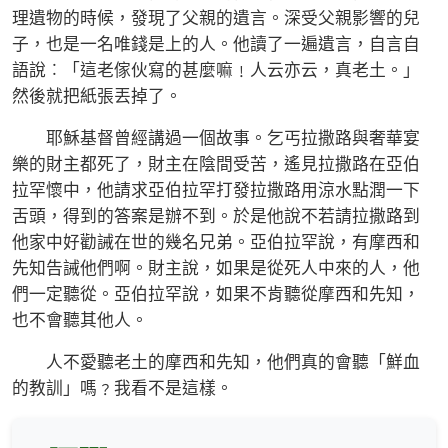
理遺物的時候，發現了父親的遺言。深受父親影響的兒
子，也是一名唯錢是上的人。他讀了一遍遺言，自言自
語說︰「這老傢伙寫的甚麼嘛﹗人云亦云，真老土。」
然後就把紙張丟掉了。
耶穌基督曾經講過一個故事。乞丐拉撒路與奢華宴
樂的財主都死了，財主在陰間受苦，遙見拉撒路在亞伯
拉罕懷中，他請求亞伯拉罕打發拉撒路用涼水點潤一下
舌頭，得到的答案是辦不到。於是他說不若請拉撒路到
他家中好勸誡在世的幾名兄弟。亞伯拉罕說，有摩西和
先知告誡他們啊。財主說，如果是從死人中來的人，他
們一定聽從。亞伯拉罕說，如果不肯聽從摩西和先知，
也不會聽其他人。
人不愛聽老土的摩西和先知，他們真的會聽「鮮血
的教訓」嗎﹖我看不是這樣。