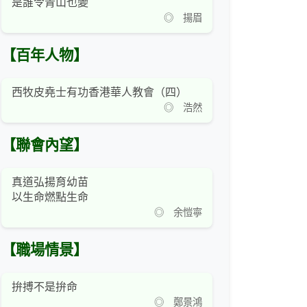
是誰令青山也變
◎ 揚眉
【百年人物】
西牧皮堯士有功香港華人教會（四）
◎ 浩然
【聯會內望】
真道弘揚育幼苗
以生命燃點生命
◎ 余愷寧
【職場情景】
拚搏不是拚命
◎ 鄭景鴻