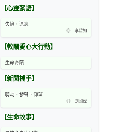
【心靈絮語】
失憶‧遺忘
◎ 李碧如
【教關愛心大行動】
生命奇蹟
【新聞捕手】
騎劫、發聲、仰望
◎ 劉國偉
【生命故事】