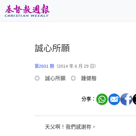
跳至主要內容
誠心所願
第2601 期
（2014 年 6 月 29 日）
◎ 誠心所願 ◎ 鍾健楷
分享：
天父啊！我們感謝祢，