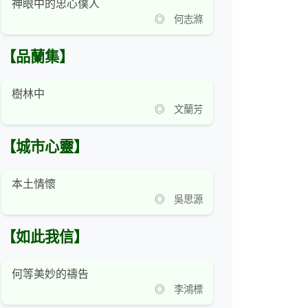
神眼中的忠心僕人
◎ 何志滌
【品蘭集】
樹林中
◎ 文蘭芳
【城市心靈】
本土情懷
◎ 吳思源
【如此我信】
何等美妙的禱告
◎ 李鴻標