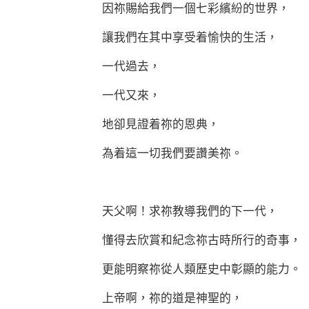
因祢賜給我們一個七彩繽紛的世界，
讓我們在其中享受着愉快的生活，
一代過去，
一代又來，
地卻見證着祢的恩典，
為着這一切我們要讚美祢。
天父啊！求祢教導我們的下一代，
懂得去欣賞和紀念祢古時所行的奇事，
更能明察祢從人類歷史中彰顯的能力。
上帝啊，祢的道是神聖的，