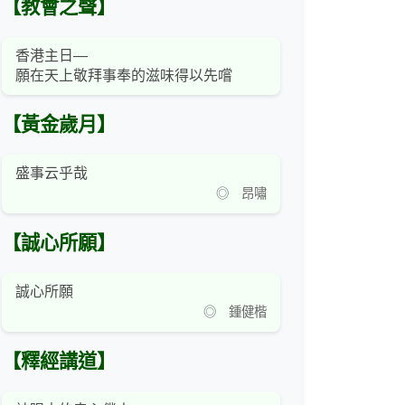
【教會之聲】
香港主日—
願在天上敬拜事奉的滋味得以先嚐
【黃金歲月】
盛事云乎哉
◎ 昂嘯
【誠心所願】
誠心所願
◎ 鍾健楷
【釋經講道】