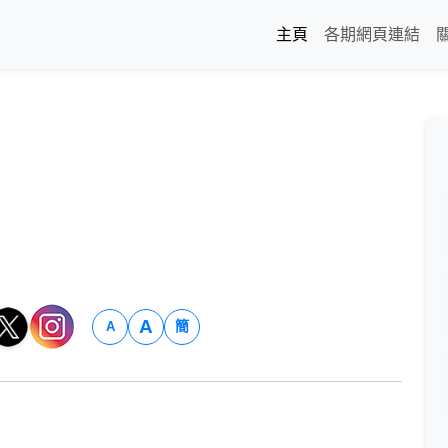
主頁
各期網頁連結
A
簡
A