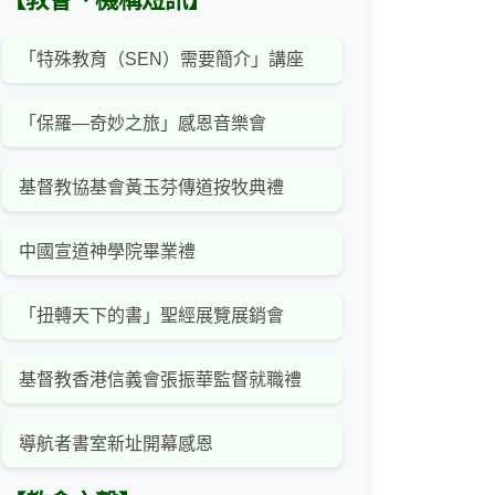
【教會、機構短訊】
「特殊教育（SEN）需要簡介」講座
「保羅—奇妙之旅」感恩音樂會
基督教協基會黃玉芬傳道按牧典禮
中國宣道神學院畢業禮
「扭轉天下的書」聖經展覽展銷會
基督教香港信義會張振華監督就職禮
導航者書室新址開幕感恩