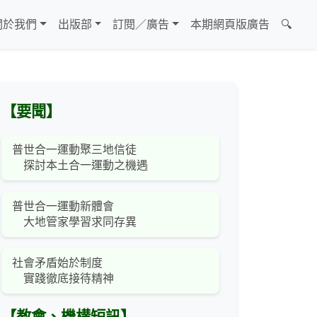
關於我們
出版部
訂閱／廣告
本期網頁版廣告
🔍
【要聞】
普世合一運動聚三地信徒
探討本土合一運動之機遇
普世合一運動新體會
大地管家學習求同存異
社會矛盾始於制度
實踐徹底接待精神