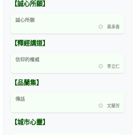
【誠心所願】
誠心所願
◎ 黃承香
【釋經講道】
信仰的權威
◎ 李立仁
【品蘭集】
傳話
◎ 文蘭芳
【城市心靈】