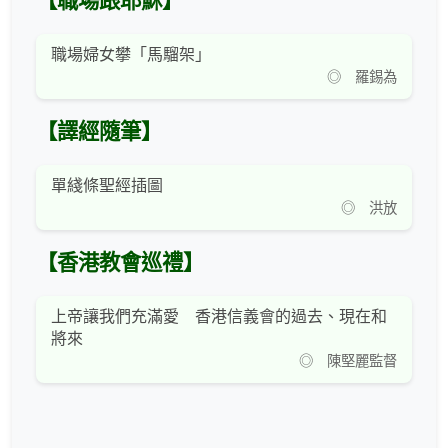
【職場跟耶穌】
職場婦女攀「馬騮架」
◎ 羅錫為
【譯經隨筆】
單綫條聖經插圖
◎ 洪放
【香港教會巡禮】
上帝讓我們充滿愛 香港信義會的過去、現在和
將來
◎ 陳堅麗監督