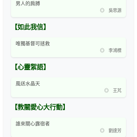
男人的肩膊
◎ 吳思源
【如此我信】
唯獨基督可拯救
◎ 李鴻標
【心靈絮語】
風送水晶天
◎ 王芃
【教關愛心大行動】
誰來關心露宿者
◎ 劉達芳