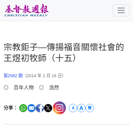
跳至主要內容
宗教鉅子—傳揚福音關懷社會的
王煜初牧師（十五）
第2582 期
（2014 年 2 月 16 日）
◎ 百年人物 ◎ 浩然
A
分享：
A
簡