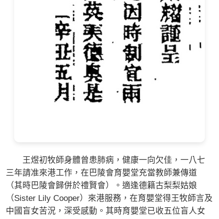
王煜初牧師身體曾患肺病，健康一向欠佳，一八七
三年請准來港工作，在巴陵會育嬰堂充當教師兼傳道
（其時巴陵會歸併於禮賢會）。適逢德籍古梨梨姑娘
（Sister Lily Cooper）來港服務，在育嬰堂得王牧師言及
中國盲女苦況，深受感動。其時育嬰堂已收五位盲人女