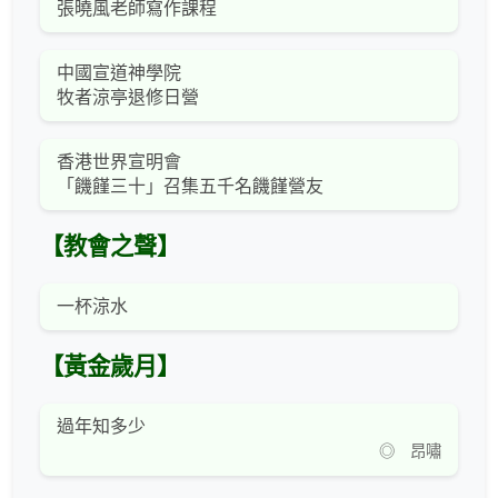
張曉風老師寫作課程
中國宣道神學院
牧者涼亭退修日營
香港世界宣明會
「饑饉三十」召集五千名饑饉營友
【教會之聲】
一杯涼水
【黃金歲月】
過年知多少
◎ 昂嘯