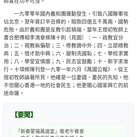
師實在功不可沒。
一九零零年國內義和團運動發生，引致八國聯軍攻
佔北京，翌年簽訂辛丑條約，賠款四億五千萬兩，國勢
危殆。由於義和團是反教引起禍端，當年王煜初牧師上
書合肥傅相李鴻章條陳十則（見圖）：一、政教宜分
治；二、視教無偏欹；三、修教適中外；四、立部總教
商；五、借才助中興；六、變制洗國恥；七、學校求實
用；八、學堂宜慎選；九、民志宜鼓勵；十、新字求准
行。十項條陳刊登一九零一年六月《萬國公報》。從王
煜初牧師論著所見，他確是一位憂國、憂民的先知，他
不但關心香港一地的社會民生；他更關心國家興亡的前
途命運。
【要聞】
「新春蒙福萬歲宴」敬老午餐會