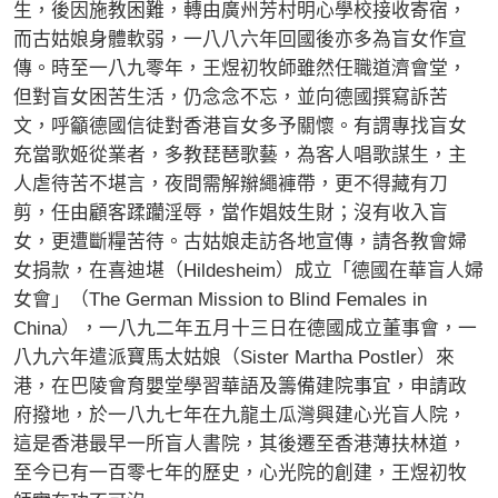
生，後因施教困難，轉由廣州芳村明心學校接收寄宿，
而古姑娘身體軟弱，一八八六年回國後亦多為盲女作宣
傳。時至一八九零年，王煜初牧師雖然任職道濟會堂，
但對盲女困苦生活，仍念念不忘，並向德國撰寫訴苦
文，呼籲德國信徒對香港盲女多予關懷。有謂專找盲女
充當歌姬從業者，多教琵琶歌藝，為客人唱歌謀生，主
人虐待苦不堪言，夜間需解辮繩褲帶，更不得藏有刀
剪，任由顧客蹂躪淫辱，當作娼妓生財；沒有收入盲
女，更遭斷糧苦待。古姑娘走訪各地宣傳，請各教會婦
女捐款，在喜迪堪（Hildesheim）成立「德國在華盲人婦
女會」（The German Mission to Blind Females in
China），一八九二年五月十三日在德國成立董事會，一
八九六年遣派寶馬太姑娘（Sister Martha Postler）來
港，在巴陵會育嬰堂學習華語及籌備建院事宜，申請政
府撥地，於一八九七年在九龍土瓜灣興建心光盲人院，
這是香港最早一所盲人書院，其後遷至香港薄扶林道，
至今已有一百零七年的歷史，心光院的創建，王煜初牧