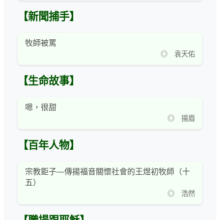
【新聞捕手】
牧師被罵
◎ 袁天佑
【生命故事】
嗯，很甜
◎ 揚眉
【百年人物】
宗教鉅子—傳揚福音關懷社會的王煜初牧師（十
五）
◎ 浩然