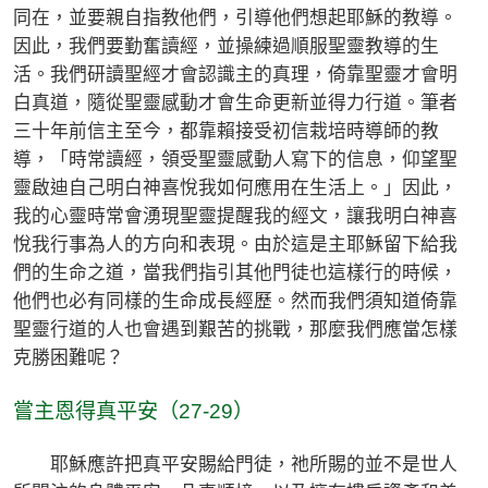
同在，並要親自指教他們，引導他們想起耶穌的教導。
因此，我們要勤奮讀經，並操練過順服聖靈教導的生
活。我們研讀聖經才會認識主的真理，倚靠聖靈才會明
白真道，隨從聖靈感動才會生命更新並得力行道。筆者
三十年前信主至今，都靠賴接受初信栽培時導師的教
導，「時常讀經，領受聖靈感動人寫下的信息，仰望聖
靈啟迪自己明白神喜悅我如何應用在生活上。」因此，
我的心靈時常會湧現聖靈提醒我的經文，讓我明白神喜
悅我行事為人的方向和表現。由於這是主耶穌留下給我
們的生命之道，當我們指引其他門徒也這樣行的時候，
他們也必有同樣的生命成長經歷。然而我們須知道倚靠
聖靈行道的人也會遇到艱苦的挑戰，那麼我們應當怎樣
克勝困難呢？
嘗主恩得真平安（27-29）
耶穌應許把真平安賜給門徒，祂所賜的並不是世人