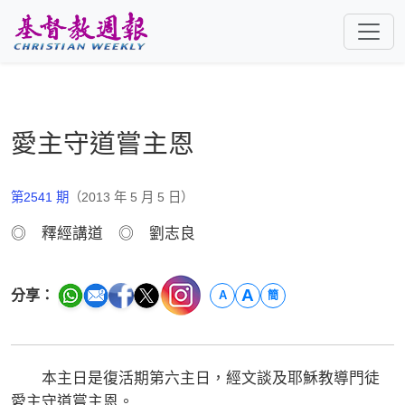
跳至主要內容
愛主守道嘗主恩
第2541 期
（2013 年 5 月 5 日）
◎ 釋經講道 ◎ 劉志良
A
分享：
A
簡
本主日是復活期第六主日，經文談及耶穌教導門徒
愛主守道嘗主恩。