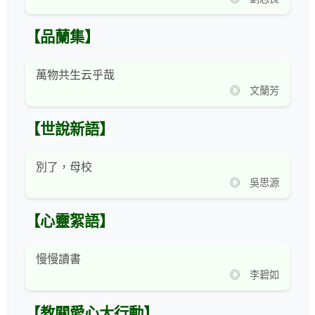
【品蘭集】
萬物共生云乎哉
◎ 文蘭芳
【世說新語】
別了，母校
◎ 吳思源
【心靈絮語】
慢慢讀書
◎ 李碧如
【教關愛心大行動】