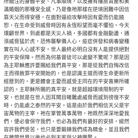
所關注的身體平安、凡事順境，以及擁有樓房資產和美
滿婚姻的那種安全感，乃是像祂那樣在逆境困難中因信
靠天父而得安穩，在面對逼迫攻擊時因有愛而仍能饒
恕，在生命受到威脅時因有永恆盼望而毫不懼怕。今天
環顧世界，到處都是天災人禍，多國都有金融動盪，通
漲威脅猛於虎，恐怖襲擊懾人心，疫症併發和病毒變種
實在叫人心感不安。世人最終必明白沒有人能提供絕對
的平安保障。然而為何基督徒可以處變不驚呢？那是因
為主耶穌應許要賜給我們真平安，那是從我們自悔改信
主而得赦罪平安開始的，也是認識主道而得生命更新所
經歷到的，更是體會主愛而感受主同在的平安喜樂所確
認的。主耶穌所賜的真平安，就是超越環境限制的平
安，也就是在世人因耳聞目睹難處威脅而感到徬徨不安
時，仍能處之泰然的平安。這是由於我們相信天父是宇
宙萬物的主宰，祂在掌管萬事萬物，祂既然深深地愛我
們，便必會保守我們，也必為我們有最好的安排，縱然
容許我們受苦，也只是要鍛鍊我們成為精金，並且我們
在離開世界以後也必到天家與父神團聚。