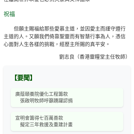
祝福
但願主賜福給那些愛慕主道，並因愛主而謹守遵行
主道的人。又願我們倚靠聖靈而有智慧行事為人，憑信
心面對人生各樣的挑戰，經歷主所賜的真平安。
劉志良（香港靈糧堂主任牧師）
【要聞】
廣蔭頤養院優化工程籌款
張啟明牧師呼籲踴躍認捐
宣明會籌得七百萬善款
擬定三年救援及重建計畫