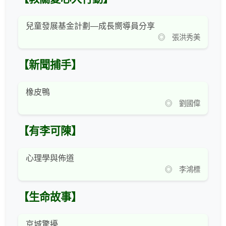
兒童發展基金計劃—成長嚮導員分享
◎ 張洪秀美
【新聞捕手】
橡皮鴨
◎ 劉國偉
【有李可陳】
心理學與佈道
◎ 李鴻標
【生命故事】
京城驚擾