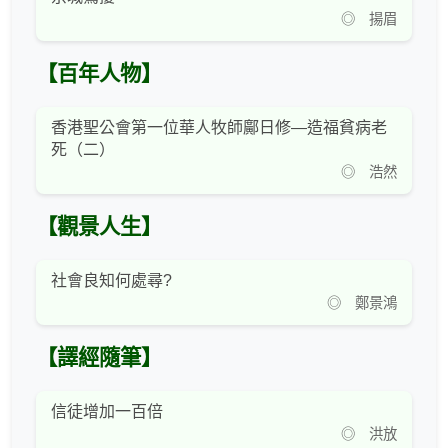
◎ 揚眉
【百年人物】
香港聖公會第一位華人牧師鄺日修—造福貧病老
死（二）
◎ 浩然
【觀景人生】
社會良知何處尋?
◎ 鄭景鴻
【譯經隨筆】
信徒增加一百倍
◎ 洪放