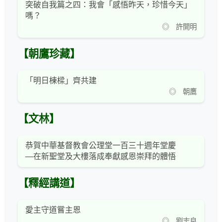
突破自我篇之四：我會「感悟昨天，珍惜今天」
嗎？
◎ 許開明
【朝鷹珍藏】
「明日棟樑」齊共建
◎ 朝鷹
【文林】
恭賀中華基督教會公理堂一百三十週年堂慶
—在新聖堂及大樓落成奉獻感恩崇拜的體悟
【釋經講道】
愛主守道嘗主恩
◎ 劉志良