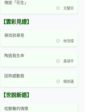
情迷「花生」
◎ 文蘭芳
【雲彩見證】
尋找就尋見
◎ 林浩煒
陶造我生命
◎ 黃頌平
因祢感動我
◎ 楊依蓮
【世說新語】
唸獸醫的情懷