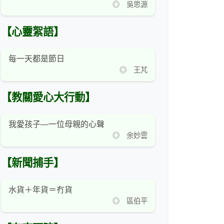
◎ 吳思源
【心靈絮語】
每一天都是節日
◎ 王芃
【教關愛心大行動】
我愛孩子—一位母親的心聲
◎ 余妙雲
【新聞捕手】
水貨＋年貨＝冇貨
◎ 區伯平