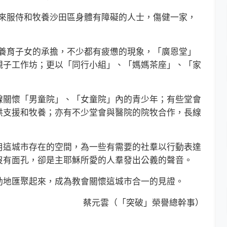
來服侍和牧養沙田區身體有障礙的人士，傷健一家，
養育子女的承擔，不少都有疲憊的現象，「廣恩堂」
親子工作坊；更以「同行小組」、「媽媽茶座」、「家
關懷「男童院」、「女童院」內的青少年；有些堂會
供支援和牧養；亦有不少堂會與醫院的院牧合作，長線
這城市存在的空間，為一些有需要的社羣以行動表達
沒有面孔，卻是主耶穌所愛的人羣發出公義的聲音。
地匯聚起來，成為教會關懷這城市合一的見證。
蔡元雲（「突破」榮譽總幹事）