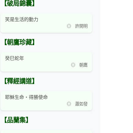
【破局錦囊】
笑是生活的動力
◎ 許開明
【朝鷹珍藏】
癸巳蛇年
◎ 朝鷹
【釋經講道】
耶穌生命‧得勝使命
◎ 蕭如發
【品蘭集】