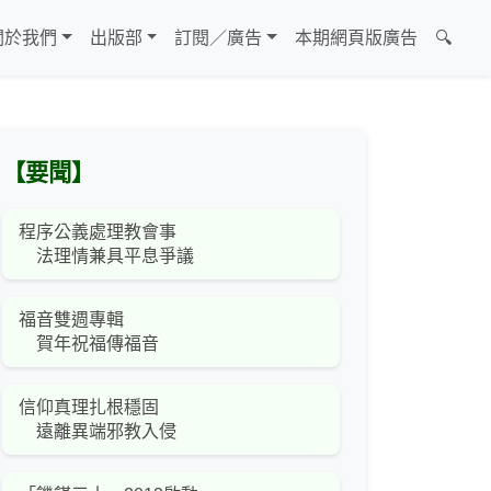
關於我們
出版部
訂閱／廣告
本期網頁版廣告
🔍
【要聞】
程序公義處理教會事
法理情兼具平息爭議
福音雙週專輯
賀年祝福傳福音
信仰真理扎根穩固
遠離異端邪教入侵