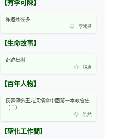
【有李可陳】
佈道途徑多
◎ 李鴻標
【生命故事】
奇跡松樹
◎ 揚眉
【百年人物】
長壽傳道王元深撰寫中國第一本教會史
（二）
◎ 浩然
【聖化工作間】