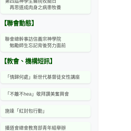
第四屆神學生醫院牧關日
再思道成肉身之病患牧養
【聯會動態】
聯會總幹事訪信義宗神學院
勉勵師生忘記背後努力面前
【教會、機構短訊】
「情歸何處」新世代基督徒女性講座
「不離不hea」敬拜讚美奮興會
施達「紅封包行動」
播道會總會教育部青年組舉辦