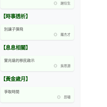
◎ 謝任生
【時事透析】
別讓子彈飛
◎ 羅杰才
【息息相關】
實兆遠的移民啟示
◎ 吳思源
【黃金歲月】
爭取時間
◎ 昂嘯