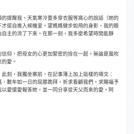
的提醒我，天氣寒冷要多穿衣服等窩心的說話（她的
下才逕自進入候機室。望媽媽健步如飛的身影，我的眼
由自主的流了下來。在那一刻，我多麼希望時間能靜
信仰，把母女的心更加緊密的拴在一起。無論是風吹
來的愛。
此刻，我獨坐案前，在記事簿上加上這樣的禱文︰
媽，數年如一日的屈膝跪拜，祈求看顧我們。求賜福予
我以愛還愛報答她，並一同分享從天父而來的愛。阿