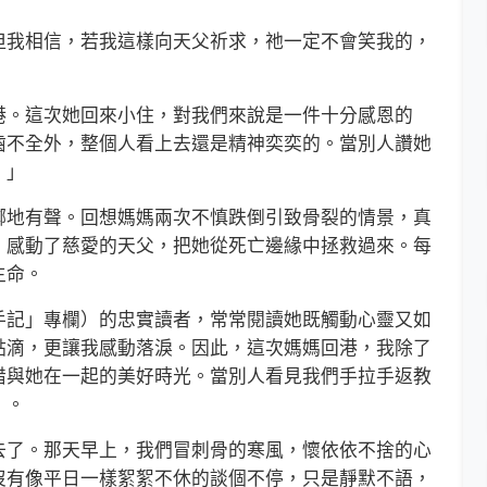
我相信，若我這樣向天父祈求，祂一定不會笑我的，
。這次她回來小住，對我們來說是一件十分感恩的
齒不全外，整個人看上去還是精神奕奕的。當別人讚她
！」
地有聲。回想媽媽兩次不慎跌倒引致骨裂的情景，真
，感動了慈愛的天父，把她從死亡邊緣中拯救過來。每
生命。
記」專欄）的忠實讀者，常常閱讀她既觸動心靈又如
點滴，更讓我感動落淚。因此，這次媽媽回港，我除了
惜與她在一起的美好時光。當別人看見我們手拉手返教
」。
了。那天早上，我們冒刺骨的寒風，懷依依不捨的心
沒有像平日一樣絮絮不休的談個不停，只是靜默不語，