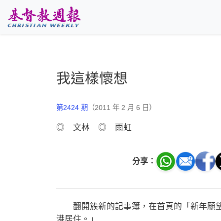
跳至主要內容
我這樣懷想
第2424 期
（2011 年 2 月 6 日）
◎ 文林 ◎ 雨虹
分享：
翻開簇新的記事簿，在首頁的「新年願望
港居住。」