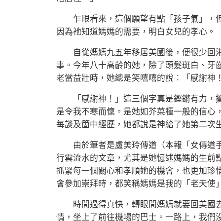
乍眼看來，這個願望有點「孩子氣」，但
因為祂知道媽媽的需要，明白女兒的孝心。
自從媽媽九五年移居美國後，便很少回港
事。今年八十高齡的她，除了頭髮斑白、牙
老當益壯時，她總是笑嘻嘻的說︰「感謝神
「感謝神！」這三個字真是鏗鏘有力，擲
是令我不寒而懍。是她如芥菜種一般的信心
每談及箇中經歷，她都說是神給了她第二次
由於筆者是盧美玲傳道（本報「女傳道手
行雲流水的文章，尤其是她憶述媽媽的生前
抓緊每一個關心和孝順她的機會，也更加珍
會參加崇拜時，都笑稱媽媽是我的「老天使
時間過得真快，轉眼間媽媽就要回美國去
情，坐上了前往機場的巴士。一路上，我們