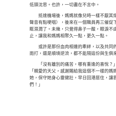
低頭沈思。也許，一切盡在不言中。
抵達機場後，媽媽就像兒時一樣不厭其煩
聲音有點哽咽），後來在一個職員再三催促
眶濕潤了。未幾，只覺得鼻子一酸，眼淚不
止，讓我和媽媽相聚久一點，更久一點。
或許是那份血肉相連的牽絆，以及共同的
雨打，還是順境逆流，都不能隔這份與生俱
「沒有離別的痛苦，哪有重逢的喜悅？」
「親愛的天父，感謝賜給我這個不一樣的媽
她，保守她身心靈健壯，早日回港居住，讓
們！」