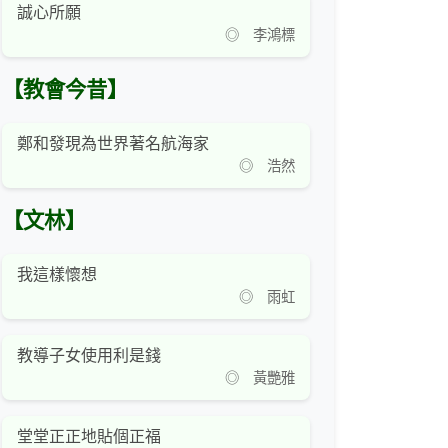
誠心所願
◎ 李鴻標
【教會今昔】
鄭和發現為世界著名航海家
◎ 浩然
【文林】
我這樣懷想
◎ 雨虹
教導子女使用利是錢
◎ 黃艷雅
堂堂正正地貼個正福