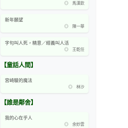
◎ 馬漢欽
新年願望
◎ 陳一華
字句叫人死，精意／經義叫人活
◎ 王乾任
【童話人間】
宮崎駿的魔法
◎ 林沙
【誰是鄰舍】
我的心在乎人
◎ 余妙雲