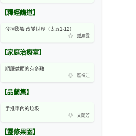
【釋經講道】
發揮影響 改變世界（太五1-12）
◎ 鍾鳳霞
【家庭治療室】
順服做頭的有多難
◎ 區祥江
【品蘭集】
手推車內的垃圾
◎ 文蘭芳
【靈修果園】