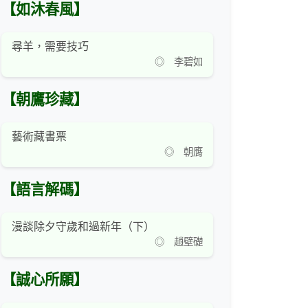
【如沐春風】
尋羊，需要技巧
◎ 李碧如
【朝鷹珍藏】
藝術藏書票
◎ 朝膺
【語言解碼】
漫談除夕守歲和過新年（下）
◎ 趙壁礎
【誠心所願】