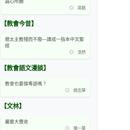
誠心所願
◎ 梁銘
【教會今昔】
猶太主教殘而不廢—譯成一指本中文聖
經
◎ 浩然
【教會語文漫談】
教會也要撐粵語嗎？
◎ 姚志華
【文林】
屬靈大豐收
◎ 陳一華