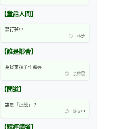
【童話人間】
潛行夢中
◎ 林沙
【誰是鄰舍】
為貧家孩子作嚮導
◎ 余妙雲
【問道】
誰是「正統」？
◎ 許立中
【釋經講道】