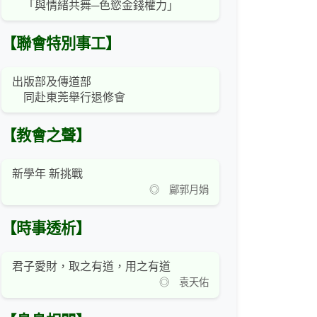
「與情緒共舞─色慾金錢權力」
【聯會特別事工】
出版部及傳道部
同赴東莞舉行退修會
【教會之聲】
新學年 新挑戰
◎ 鄺郭月娟
【時事透析】
君子愛財，取之有道，用之有道
◎ 袁天佑