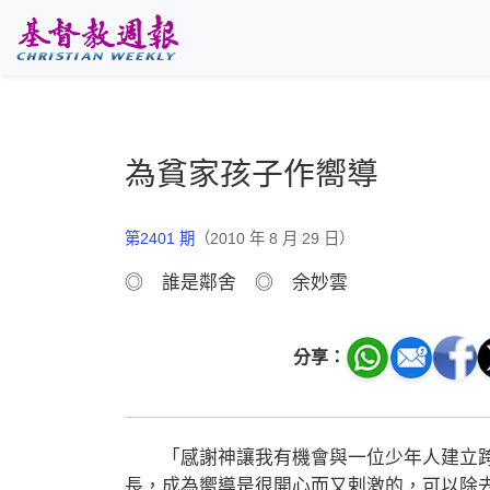
跳至主要內容
為貧家孩子作嚮導
第2401 期
（2010 年 8 月 29 日）
◎ 誰是鄰舍 ◎ 余妙雲
分享：
「感謝神讓我有機會與一位少年人建立跨
長，成為嚮導是很開心而又剌激的，可以除