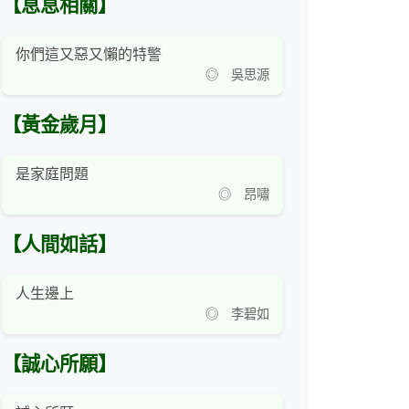
【息息相關】
你們這又惡又懶的特警
◎ 吳思源
【黃金歲月】
是家庭問題
◎ 昂嘯
【人間如話】
人生邊上
◎ 李碧如
【誠心所願】