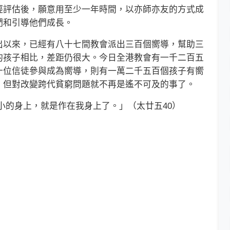
經評估後，願意用至少一年時間，以亦師亦友的方式成
們和引導他們成長。
以來，已經有八十七間教會派出三百個嚮導，幫助三
的孩子相比，差距仍很大。今日全港教會有一千二百五
十位信徒參與成為嚮導，則有一萬二千五百個孩子有嚮
，但對改變跨代貧窮問題就不再是遙不可及的事了。
的身上，就是作在我身上了。」（太廿五40）