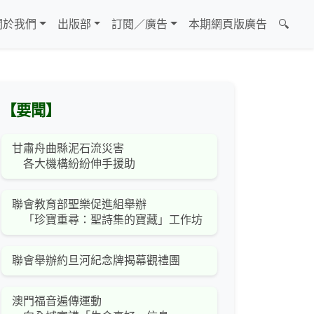
關於我們
出版部
訂閱／廣告
本期網頁版廣告
🔍
【要聞】
甘肅舟曲縣泥石流災害
各大機構紛紛伸手援助
聯會教育部聖樂促進組舉辦
「珍寶重尋：聖詩集的寶藏」工作坊
聯會舉辦約旦河紀念牌揭幕觀禮團
澳門福音遍傳運動