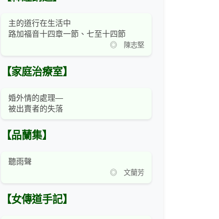
主的道行在生活中
路加福音十四章一節、七至十四節
◎ 陳志堅
【家庭治療室】
婚外情的處理—
被出賣者的失落
【品蘭集】
聽雨聲
◎ 文蘭芳
【女傳道手記】