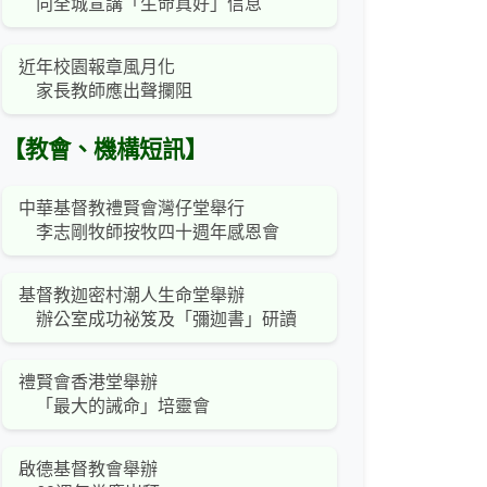
向全城宣講「生命真好」信息
近年校園報章風月化
家長教師應出聲攔阻
【教會、機構短訊】
中華基督教禮賢會灣仔堂舉行
李志剛牧師按牧四十週年感恩會
基督教迦密村潮人生命堂舉辦
辦公室成功祕笈及「彌迦書」研讀
禮賢會香港堂舉辦
「最大的誡命」培靈會
啟德基督教會舉辦