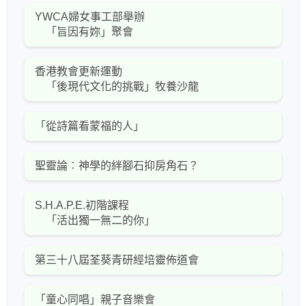
YWCA婦女事工部舉辦
「旨因有妳」聚會
香港教會更新運動
「後現代文化的挑戰」牧養沙龍
「從詩篇看蒙福的人」
聖靈論︰神學的絆腳石抑房角石？
S.H.A.P.E.初階課程
「活出獨一無二的你」
第三十八屆荃葵青研經培靈佈道會
「童心同唱」親子音樂會