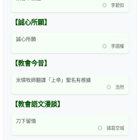
◎ 李碧如
【誠心所願】
誠心所願
◎ 李國權
【教會今昔】
米憐牧師翻譯「上帝」聖名有根據
◎ 浩然
【教會語文漫談】
刀下留情
◎ 諸葛空城