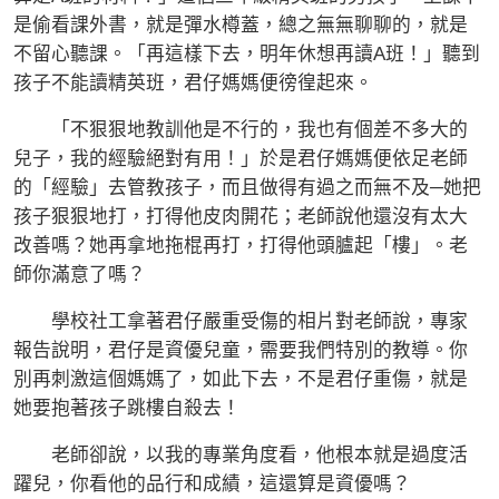
是偷看課外書，就是彈水樽蓋，總之無無聊聊的，就是
不留心聽課。「再這樣下去，明年休想再讀A班！」聽到
孩子不能讀精英班，君仔媽媽便徬徨起來。
「不狠狠地教訓他是不行的，我也有個差不多大的
兒子，我的經驗絕對有用！」於是君仔媽媽便依足老師
的「經驗」去管教孩子，而且做得有過之而無不及─她把
孩子狠狠地打，打得他皮肉開花；老師說他還沒有太大
改善嗎？她再拿地拖棍再打，打得他頭臚起「樓」。老
師你滿意了嗎？
學校社工拿著君仔嚴重受傷的相片對老師說，專家
報告說明，君仔是資優兒童，需要我們特別的教導。你
別再刺激這個媽媽了，如此下去，不是君仔重傷，就是
她要抱著孩子跳樓自殺去！
老師卻說，以我的專業角度看，他根本就是過度活
躍兒，你看他的品行和成績，這還算是資優嗎？