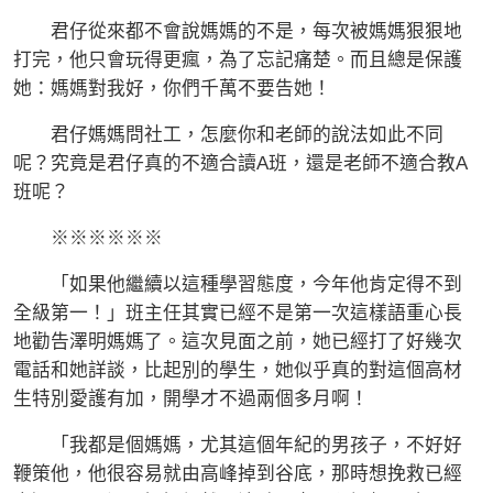
君仔從來都不會說媽媽的不是，每次被媽媽狠狠地
打完，他只會玩得更瘋，為了忘記痛楚。而且總是保護
她：媽媽對我好，你們千萬不要告她！
君仔媽媽問社工，怎麼你和老師的說法如此不同
呢？究竟是君仔真的不適合讀A班，還是老師不適合教A
班呢？
※※※※※※
「如果他繼續以這種學習態度，今年他肯定得不到
全級第一！」班主任其實已經不是第一次這樣語重心長
地勸告澤明媽媽了。這次見面之前，她已經打了好幾次
電話和她詳談，比起別的學生，她似乎真的對這個高材
生特別愛護有加，開學才不過兩個多月啊！
「我都是個媽媽，尤其這個年紀的男孩子，不好好
鞭策他，他很容易就由高峰掉到谷底，那時想挽救已經