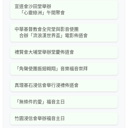
宣道會沙田堂舉辦
「心靈綠洲」午間聚會
中華基督教會全完堂與影音使團
合辦「流浪漢世界盃」電影佈道會
禮賢會大埔堂舉辦堂慶佈道會
「角聲使團振翅翱翔」音樂福音崇拜
真理基石浸信會舉行浸禮佈道會
「無條件的愛」福音主日
竹園浸信會舉辦福音主日