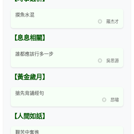
摸魚水混
◎ 羅杰才
【息息相關】
誰都應該行多一步
◎ 吳思源
【黃金歲月】
搶先背誦經句
◎ 昂嘯
【人間如話】
艱苦中奮進