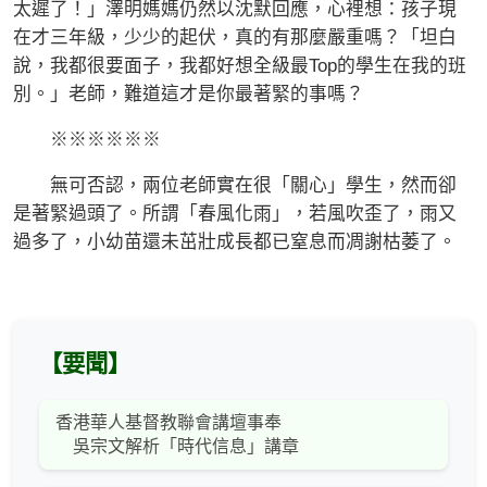
太遲了！」澤明媽媽仍然以沈默回應，心裡想：孩子現
在才三年級，少少的起伏，真的有那麼嚴重嗎？「坦白
說，我都很要面子，我都好想全級最Top的學生在我的班
別。」老師，難道這才是你最著緊的事嗎？
※※※※※※
無可否認，兩位老師實在很「關心」學生，然而卻
是著緊過頭了。所謂「春風化雨」，若風吹歪了，雨又
過多了，小幼苗還未茁壯成長都已窒息而凋謝枯萎了。
【要聞】
香港華人基督教聯會講壇事奉
吳宗文解析「時代信息」講章