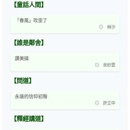
【童話人間】
「春風」吹歪了
◎ 林沙
【誰是鄰舍】
讚美操
◎ 余妙雲
【問道】
永遠的信仰初階
◎ 許立中
【釋經講道】