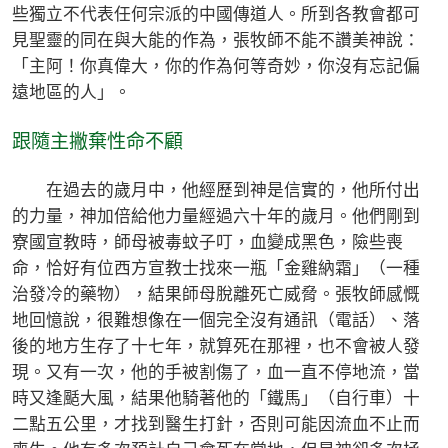
些獨立不代表任何宗派的中國傳道人。所到各教會都可
見聖靈的同在與大能的作為，張牧師不能不讚美神說：
「主阿！你真偉大，你的作為何等奇妙，你沒有忘記偏
遠地區的人」。
跟隨主撇棄性命不顧
在過去的歲月中，他經歷到神是信實的，他所付出
的力量，神加倍給他力量經過六十年的歲月。他們剛到
寮國宣教時，師母被毒蚊子叮，血變成黑色，險些喪
命，恰好有位西方宣教士找來一瓶「金雞納霜」（一種
治發冷的藥物），結果師母脫離死亡威脅。張牧師感慨
地回憶說，很難想像在一個完全沒有通訊（電話）、落
後的地方生存了十七年，就算死在那裡，也不會被人發
現。又有一次，他的手被割傷了，血一直不停地流，當
時又逢颳大風，結果他騎著他的「鐵馬」（自行車）十
二點五公里，才找到醫生打針，否則可能因流血不止而