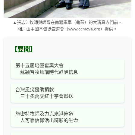
▲張志江牧師與師母在南疆庫車（龜茲）的大清真寺門前。
相片由中國基督徒宣道會（www.ccmcva.org）提供。
【要聞】
第十五屆培靈奮興大會
蘇穎智牧師講時代甦醒信息
台灣風災援助捐款
三十多萬交紅十字會遞送
施密特牧師及力克來港佈道
人可靠信仰活出精彩的生命