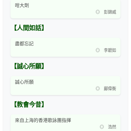
咁大劑
◎ 彭錦威
【人間如話】
盡都忘記
◎ 李碧如
【誠心所願】
誠心所願
◎ 鄺偉衡
【教會今昔】
來自上海的香港歌詠團指揮
◎ 浩然