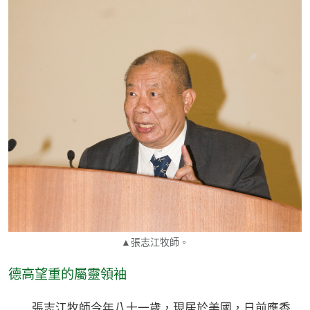
▲張志江牧師。
德高望重的屬靈領袖
張志江牧師今年八十一歲，現居於美國，日前應香