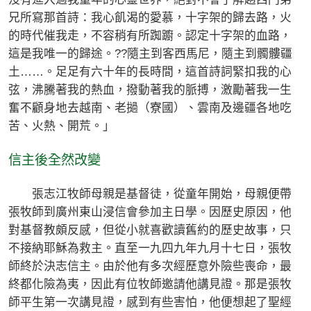
兄所寫那首詩：我心飢渴的愛慕，十字架的歸去路，火
的時代催我走，不容稍有所踟躕。認定十字架的血路，
這是我唯一的歸途。??隨主到客西馬尼，隨主到髑髏疆
土……。足足有六十年的長時間，這首詩詞緊扣我的心
弦，沸騰著我的熱血，撥動著我的脈搏，激勵著我一生
奮不顧身地去越南、老撾（寮國）、雲南及邊疆各地吃
苦、火熱、開荒。」
信主後全然改變
張志江牧師母親是基督徒，從童年開始，母親便帶
張牧師到廣州東山浸信會參加主日學。因歷史原因，他
對基督教頗反感，但從小就喜歡讀舊約的歷史故事，只
不接納耶穌為救主。直至一九四九年九月十七日，張牧
師終於決志信主。由於他有多次經歷意外險些喪命，最
終都化險為夷，因此有位牧師邀請他講見證。那是張牧
師平生第一次講見證，感到有些害怕，他便想起了聖經