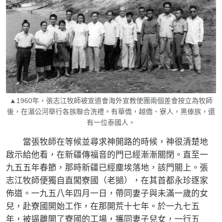
▲1960年，張志江牧師被宣道會海外宣教使團兩個差會按立為牧師
後，在湄公河舉行各族聯合洗禮。有華僑，越僑、寮人，黑傣族，還
有一位泰國人。
當張牧師在等候並尋求神開路的時候，神很清楚地
啟示給他看，在新疆傳福音的門已經漸漸關閉。直至一
九五五年春節，那時新疆已經塵埃落地，該門關上。張
志江牧師便獨自直闖寮國（老撾），在其首都永珍逐家
佈道。一九五八年四月一日，帶同妻子與未滿一歲的女
兒，赴寮國開始工作，在那開荒十七年。於一九七五
年，被逼離開了寮國的工場，攜同妻子兒女，一行五