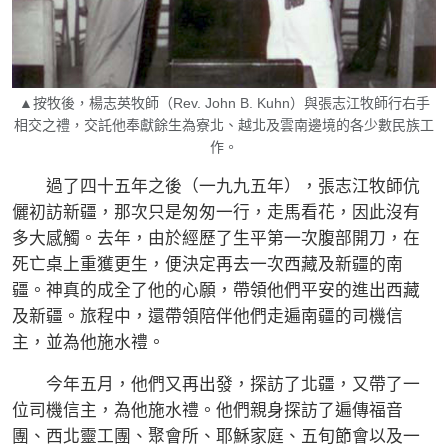
▲按牧後，楊志英牧師（Rev. John B. Kuhn）與張志江牧師行右手
相交之禮，交託他奉獻餘生為寮北、越北及雲南邊境的各少數民族工
作。
過了四十五年之後（一九九五年），張志江牧師伉
儷初訪新疆，那次只是匆匆一行，走馬看花，因此沒有
多大感觸。去年，由於經歷了生平第一次腹部開刀，在
死亡桌上重獲更生，便決定再去一次西藏及新疆的南
疆。神真的成全了他的心願，帶領他們平安的進出西藏
及新疆。旅程中，還帶領陪伴他們走遍南疆的司機信
主，並為他施水禮。
今年五月，他們又再出發，探訪了北疆，又帶了一
位司機信主，為他施水禮。他們親身探訪了遍傳福音
團、西北靈工團、聚會所、耶穌家庭、五旬節會以及一