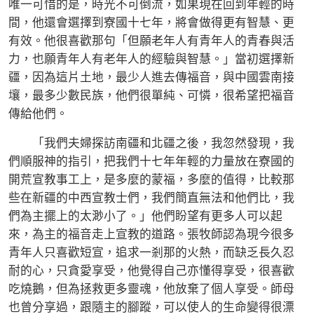
唯一可惜的是，時光不可倒流，如果現在回到年輕的時
間，他還會選擇到寮國十七年，將會做得更有智慧、更
有效。他很喜歡那句「但願老年人有青年人的青春與活
力，也願青年人有老年人的經驗與智慧。」當初選擇新
疆，因為這片土地，最少人進去傳福音，與中國雲南接
壤，最多少數民族，他們很單純、可憐，很希望把福音
傳給他們。
「我們夫婦探訪南疆和北疆之後，我忽然發現，我
們順服神的指引，把我們十七年年輕的力量放在寮國的
開荒宣教事工上，是多麼的蒙福，多麼的值得，比較那
些在新疆的中西宣教士們，我們簡直無法和他們比，我
們為主擺上的太渺小了。」他們盼望有更多人可以起
來，為主的福音走上宣教的道路。張牧師認為現今很多
青年人只喜歡短宣，追求一剎那的火熱，而缺乏長久忍
耐的心，只貪愛享受，他覺得自己亦懂得享受，很喜歡
吃燒鵝，但為拯救更多靈魂，他放棄了個人享受。師母
也曾分享過，跟隨主的腳蹤，可以使人的生命變得很漂