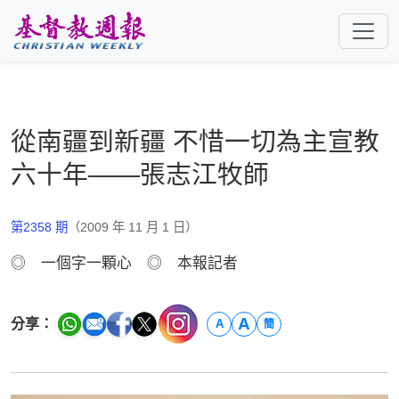
跳至主要內容
從南疆到新疆 不惜一切為主宣教
六十年——張志江牧師
第2358 期
（2009 年 11 月 1 日）
◎ 一個字一顆心 ◎ 本報記者
A
分享：
A
簡