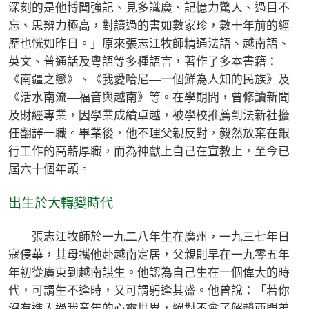
深刻的是他博聞強記、見多識廣、記憶力驚人、過目不
忘、思辨力極高，對讀過的書如數家珍，數十年前的經
歷也恍如昨日。」原來張志江牧師精通法語、越南語、
英文、普通話及粵語等多種語言，著作了多本書籍：
《南疆之戀》、《我愛哈尼—一個鮮為人知的民族》及
《活水南流—福音與越南》等。在學期間，曾修讀新聞
及財經專業，因學業成績卓越，被學校推薦到法新社擔
任翻譯一職。畢業後，他不理父親反對，毅然放棄在銀
行工作的高薪厚職，而為神獻上自己在宣教上，至今已
屆六十個年頭。
出生於大轉變時代
張志江牧師於一九二八年生在廣州，一九三七年日
寇侵華，其母攜他赴越南定居，父親則早在一九零五年
年初從廣東到越南謀生。他認為自己生在一個偉大的時
代，可謂生不逢時，又可謂躬逢其盛。他曾說：「若你
沒有進入過我童年的心靈世界，絕對不會了解趙西門弟