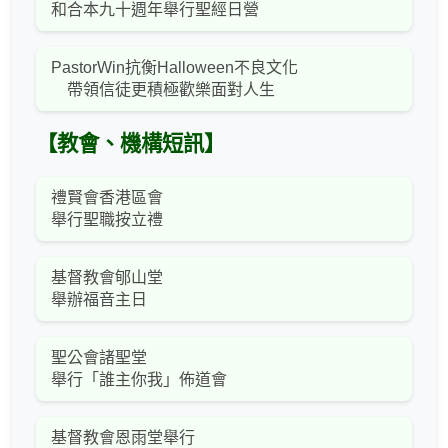
和合本九十週年舉行聖經日營
PastorWin抗衡Halloween不良文化
帶領信徒更積極歡樂面對人生
【教會、機構短訊】
禮賢會香港區會
舉行聖職按立禮
基督教會郇山堂
舉辦福音主日
聖公會諸聖堂
舉行「誰主你我」佈道會
基督教會恩雨堂舉行