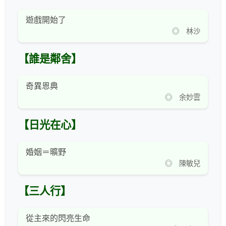
遊戲開始了
◎ 林沙
【誰是鄰舍】
奇異恩典
◎ 余妙雲
【日光在心】
婚姻＝曠野
◎ 陳敏兒
【三人行】
從主來的閃亮生命