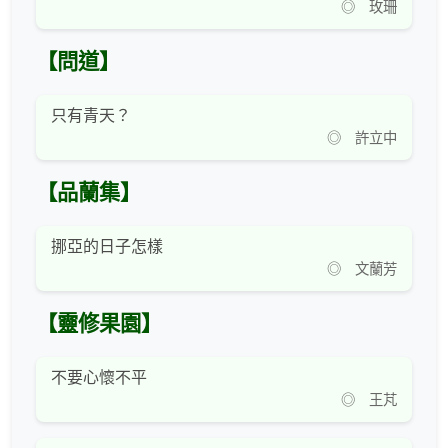
◎ 玫珊
【問道】
只有青天？
◎ 許立中
【品蘭集】
挪亞的日子怎樣
◎ 文蘭芳
【靈修果園】
不要心懷不平
◎ 王芃