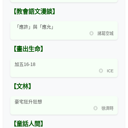
【教會語文漫談】
「應許」與「應允」
◎ 諸葛空城
【畫出生命】
加五16-18
◎ ICE
【文林】
豪宅狂升狂想
◎ 徐濟時
【童話人間】