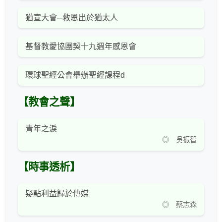
猶宣大會─救恩出於猶太人
基督教愛協團契十九週年感恩會
環球聖經公會舉辦聖經課程d
【教會之聲】
青年之淚
◎ 吳振智
【時事透析】
疑點利益歸於傳媒
◎ 蔡志森