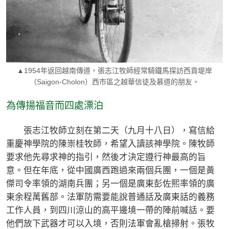
▲1954年返回越南傳道，張志江牧師經常騎鐵馬探訪西貢堤岸
（Saigon-Cholon）西市區之越華信徒及慕道的朋友。
為傳揚福音而四處漂泊
張志江牧師立刻在第二天（九月十八日），寫信給
重慶神學院的陳崇桂牧師，希望入讀該神學院。陳牧師
要求他先尋求神的指引，然後才決定遵行神最高的旨
意。但在年底，從中國廣西跑過來兩個兵團，一個是黃
傑司令率領的湖南兵團；另一個是廣東彭佐熙率領的廣
東余程萬舊部。法軍防需要能說普通話及廣東話的義務
工作人員，到四川涼山的高平邊境一帶的陣前喊話。要
他們放下武器才可以入境，否則法軍會亂槍掃射。張牧