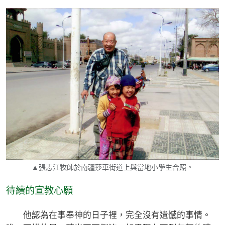
▲張志江牧師於南疆莎車街道上與當地小學生合照。
待續的宣教心願
他認為在事奉神的日子裡，完全沒有遺憾的事情。