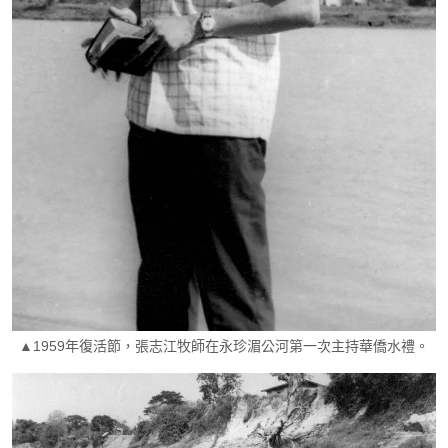
▲1959年復活節，張志江牧師在永珍湄公河第一次主持華僑水禮。