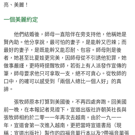
亮、美麗！
一個美麗約定
他們結婚後，師母一直陪伴在旁支持他，他稱她是
賢內助。他分享說，最可怕的妻子，是能幹又巴辣；而
最好的妻子，是既能幹又能忍耐、包容。師母則是後
者，她甚至比夏娃更完美，因師母從不引誘他犯罪，她
做事嚴謹，更時時提醒牧師，若街上有人派發作宣傳的
筆，師母要求他只可拿取一支，絕不可貪心。從牧師的
口中，的確可以感受到「兩個人總比一個人好」的真
諦。
張牧師原本打算到美國後，不再四處奔跑。回美國
前一晚，在本報記者見證下，宣道出版社許朝英社長與
張牧師相約於二零一一年再次去越南。由於一九一一
年，宣道會第一次進入越南，更把當時宣道書局（現
稱：宣道出版社）製作的四福音單行本以及?帶福音單張