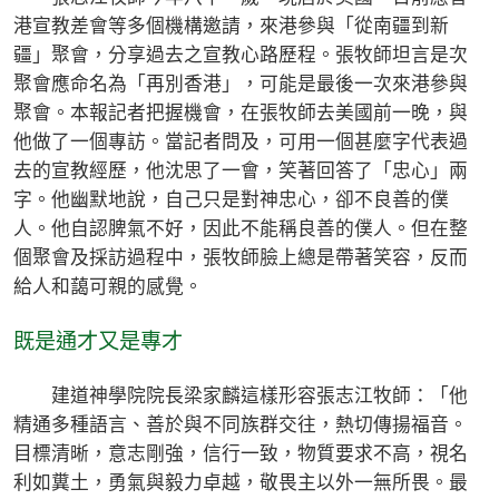
港宣教差會等多個機構邀請，來港參與「從南疆到新
疆」聚會，分享過去之宣教心路歷程。張牧師坦言是次
聚會應命名為「再別香港」，可能是最後一次來港參與
聚會。本報記者把握機會，在張牧師去美國前一晚，與
他做了一個專訪。當記者問及，可用一個甚麼字代表過
去的宣教經歷，他沈思了一會，笑著回答了「忠心」兩
字。他幽默地說，自己只是對神忠心，卻不良善的僕
人。他自認脾氣不好，因此不能稱良善的僕人。但在整
個聚會及採訪過程中，張牧師臉上總是帶著笑容，反而
給人和藹可親的感覺。
既是通才又是專才
建道神學院院長梁家麟這樣形容張志江牧師：「他
精通多種語言、善於與不同族群交往，熱切傳揚福音。
目標清晰，意志剛強，信行一致，物質要求不高，視名
利如糞土，勇氣與毅力卓越，敬畏主以外一無所畏。最