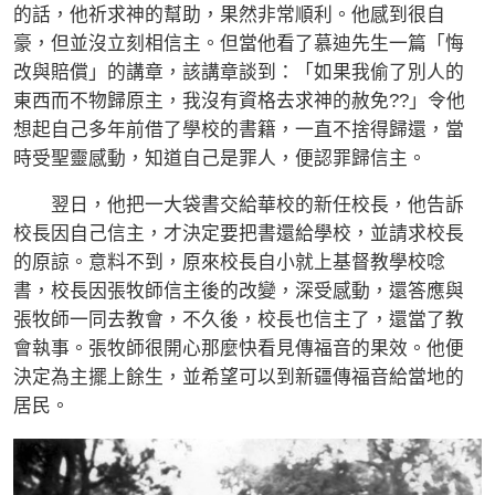
的話，他祈求神的幫助，果然非常順利。他感到很自
豪，但並沒立刻相信主。但當他看了慕迪先生一篇「悔
改與賠償」的講章，該講章談到：「如果我偷了別人的
東西而不物歸原主，我沒有資格去求神的赦免??」令他
想起自己多年前借了學校的書籍，一直不捨得歸還，當
時受聖靈感動，知道自己是罪人，便認罪歸信主。
翌日，他把一大袋書交給華校的新任校長，他告訴
校長因自己信主，才決定要把書還給學校，並請求校長
的原諒。意料不到，原來校長自小就上基督教學校唸
書，校長因張牧師信主後的改變，深受感動，還答應與
張牧師一同去教會，不久後，校長也信主了，還當了教
會執事。張牧師很開心那麼快看見傳福音的果效。他便
決定為主擺上餘生，並希望可以到新疆傳福音給當地的
居民。