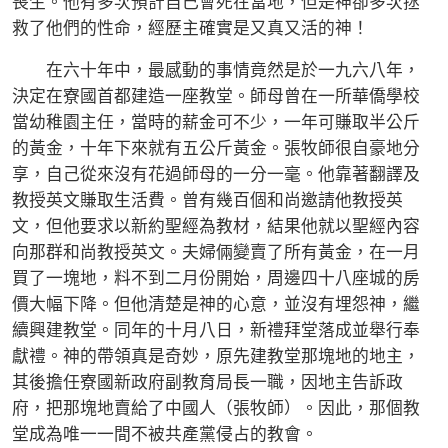
喪生。他有多次預計自己會死在當地，但是神卻多次拯
救了他們的性命，經歷主確實是又真又活的神！
在六十年中，最感動的事情竟然是於一九六八年，
決定在寮國首都建造一座教堂。師母曾在一所華僑學校
當幼稚園主任，當時的薪金可不少，一年可賺取半公斤
的黃金，十年下來就有五公斤黃金。張牧師很自豪地分
享，自己從來沒有花過師母的一分一毫。他靠著翻譯及
教授英文賺取生活費。曾有幾百個和尚邀請他教授英
文，但他要求以新約聖經為教材，結果他就以聖經內容
向那群和尚教授英文。夫婦倆變賣了所有黃金，在一月
買了一塊地，料不到二月份開始，周邊四十八座城的房
價大幅下降。但他清楚是神的心意，並沒有埋怨神，繼
續興建教堂。同年的十月八日，新禮拜堂落成並舉行奉
獻禮。神的帶領真是奇妙，原先建教堂那塊地的地主，
其後擔任寮國新政府副教育局長一職，因地主告訴政
府，把那塊地賣給了中國人（張牧師）。因此，那個教
堂成為唯一一間不被共產黨侵占的教會。