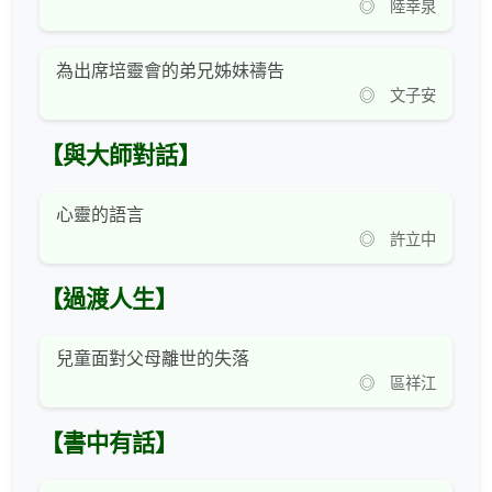
◎ 陸幸泉
為出席培靈會的弟兄姊妹禱告
◎ 文子安
【與大師對話】
心靈的語言
◎ 許立中
【過渡人生】
兒童面對父母離世的失落
◎ 區祥江
【書中有話】