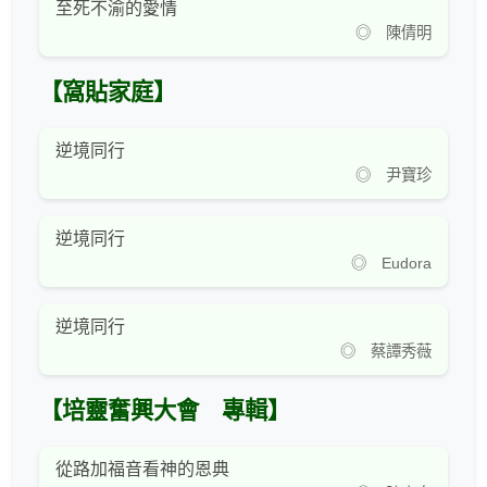
至死不渝的愛情
◎ 陳倩明
【窩貼家庭】
逆境同行
◎ 尹寶珍
逆境同行
◎ Eudora
逆境同行
◎ 蔡譚秀薇
【培靈奮興大會 專輯】
從路加福音看神的恩典