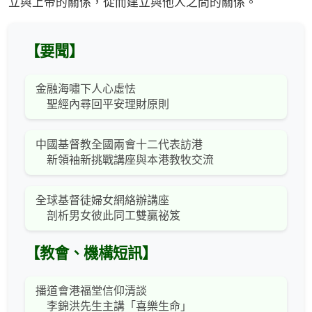
立與上帝的關係，從而建立與他人之間的關係。
【要聞】
金融海嘯下人心虛怯
聖經內尋回平安理財原則
中國基督教全國兩會十二代表訪港
新領袖新挑戰講座與本港教牧交流
全球基督徒婦女網絡辦講座
剖析男女彼此同工雙贏祕笈
【教會、機構短訊】
播道會港福堂信仰清談
李錦洪先生主講「喜樂生命」