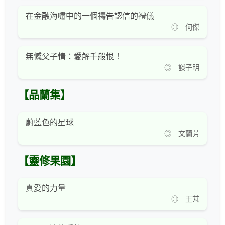
在金融海嘯中的一個禱告認信的禮儀
◎ 何傑
無憾父子情：愛解千般恨！
◎ 談子明
【品蘭集】
蔚藍色的星球
◎ 文蘭芳
【靈修果園】
真愛的力量
◎ 王芃