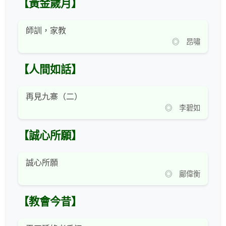
【黃金歲月】
師訓，家教
◎ 昂嘯
【人間如話】
再見九寨（二）
◎ 李碧如
【誠心所願】
誠心所願
◎ 鄺偉衡
【教會今昔】