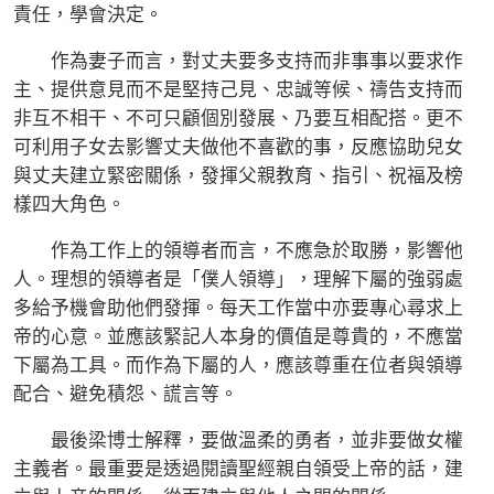
責任，學會決定。
作為妻子而言，對丈夫要多支持而非事事以要求作
主、提供意見而不是堅持己見、忠誠等候、禱告支持而
非互不相干、不可只顧個別發展、乃要互相配搭。更不
可利用子女去影響丈夫做他不喜歡的事，反應協助兒女
與丈夫建立緊密關係，發揮父親教育、指引、祝福及榜
樣四大角色。
作為工作上的領導者而言，不應急於取勝，影響他
人。理想的領導者是「僕人領導」，理解下屬的強弱處
多給予機會助他們發揮。每天工作當中亦要專心尋求上
帝的心意。並應該緊記人本身的價值是尊貴的，不應當
下屬為工具。而作為下屬的人，應該尊重在位者與領導
配合、避免積怨、謊言等。
最後梁博士解釋，要做溫柔的勇者，並非要做女權
主義者。最重要是透過閱讀聖經親自領受上帝的話，建