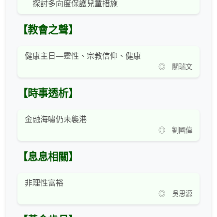
探討多向度保護兒童措施
【教會之聲】
健康主日—靈性、宗教信仰、健康
◎ 關瑞文
【時事透析】
金融海嘯仍未襲港
◎ 劉國偉
【息息相關】
非理性富裕
◎ 吳思源