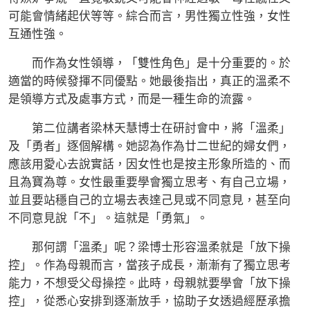
可能會情緒起伏等等。綜合而言，男性獨立性強，女性
互通性強。
而作為女性領導，「雙性角色」是十分重要的。於
適當的時候發揮不同優點。她最後指出，真正的溫柔不
是領導方式及處事方式，而是一種生命的流露。
第二位講者梁林天慧博士在研討會中，將「溫柔」
及「勇者」逐個解構。她認為作為廿二世紀的婦女們，
應該用愛心去說實話，因女性也是按主形象所造的、而
且為寶為尊。女性最重要學會獨立思考、有自己立場，
並且要站穩自己的立場去表達己見或不同意見，甚至向
不同意見說「不」。這就是「勇氣」。
那何謂「溫柔」呢？梁博士形容溫柔就是「放下操
控」。作為母親而言，當孩子成長，漸漸有了獨立思考
能力，不想受父母操控。此時，母親就要學會「放下操
控」，從悉心安排到逐漸放手，協助子女透過經歷承擔