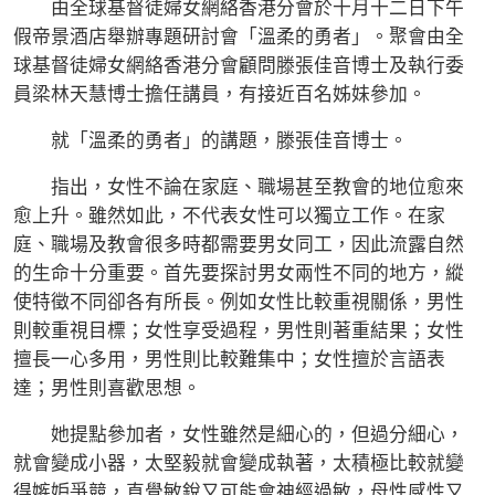
由全球基督徒婦女網絡香港分會於十月十二日下午
假帝景酒店舉辦專題研討會「溫柔的勇者」。聚會由全
球基督徒婦女網絡香港分會顧問滕張佳音博士及執行委
員梁林天慧博士擔任講員，有接近百名姊妹參加。
就「溫柔的勇者」的講題，滕張佳音博士。
指出，女性不論在家庭、職場甚至教會的地位愈來
愈上升。雖然如此，不代表女性可以獨立工作。在家
庭、職場及教會很多時都需要男女同工，因此流露自然
的生命十分重要。首先要探討男女兩性不同的地方，縱
使特徵不同卻各有所長。例如女性比較重視關係，男性
則較重視目標；女性享受過程，男性則著重結果；女性
擅長一心多用，男性則比較難集中；女性擅於言語表
達；男性則喜歡思想。
她提點參加者，女性雖然是細心的，但過分細心，
就會變成小器，太堅毅就會變成執著，太積極比較就變
得嫉妒爭競，直覺敏銳又可能會神經過敏，母性感性又