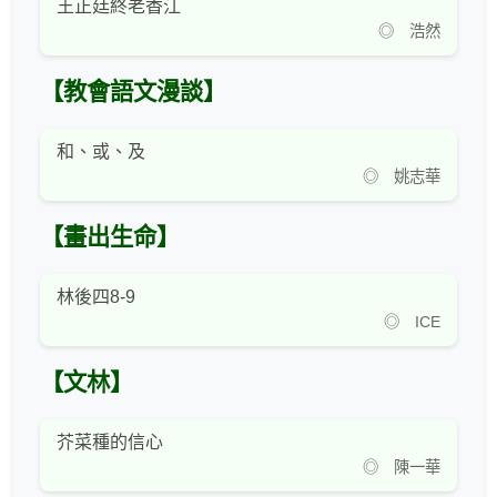
王正廷終老香江
◎ 浩然
【教會語文漫談】
和、或、及
◎ 姚志華
【畫出生命】
林後四8-9
◎ ICE
【文林】
芥菜種的信心
◎ 陳一華