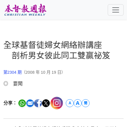
跳至主要內容
全球基督徒婦女網絡辦講座
剖析男女彼此同工雙贏祕笈
第2304 期
（2008 年 10 月 19 日）
◎ 要聞
A
分享：
A
簡