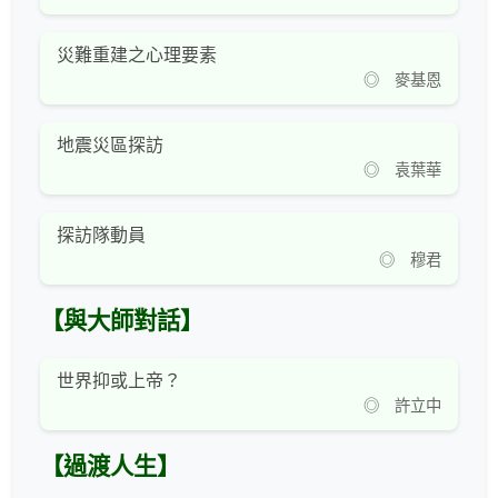
災難重建之心理要素
◎ 麥基恩
地震災區探訪
◎ 袁葉華
探訪隊動員
◎ 穆君
【與大師對話】
世界抑或上帝？
◎ 許立中
【過渡人生】