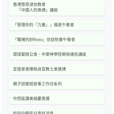
香港懷恩浸信教會
「中國人的喪禮」講座
「管理你的『力量』」福音午餐會
「職場的好Boss」信徒牧養午餐會
環球聖經公會、中華神學院舉辦禱告講座
宣道差會陳佩貞宣教士差遣禮
親子說聖經故事工作坊系列
中西區讚美操慶奧運
如何向穆民分享好消息