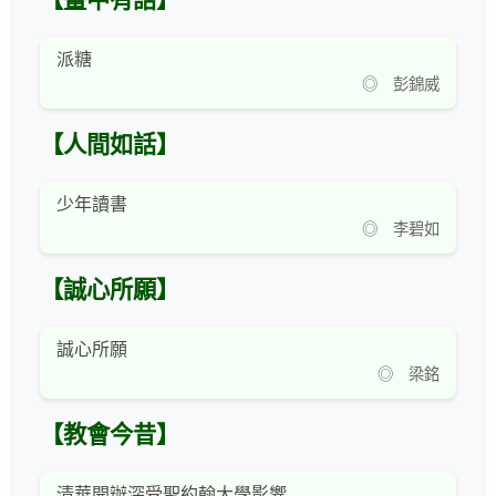
【畫中有話】
派糖
◎ 彭錦威
【人間如話】
少年讀書
◎ 李碧如
【誠心所願】
誠心所願
◎ 梁銘
【教會今昔】
清華開辦深受聖約翰大學影響