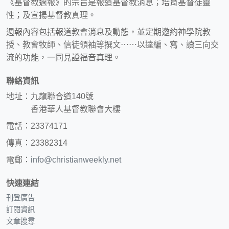
《基督教週報》的宗旨是報道基督教消息；培育基督徒靈
性；及宣揚基督教真理。
週報內容包括報道教會消息及動態，並定期邀約神學院教
授、教會牧師、信徒領袖等撰文⋯⋯以達編、寫、讀三向交
流的功能，一同見證福音真理。
聯絡資訊
地址：九龍聯合道140號
香港華人基督教聯會大樓
電話：23374171
傳真：23382314
電郵：
info@christianweekly.net
快速連結
刊登廣告
訂閱資訊
文章搜尋