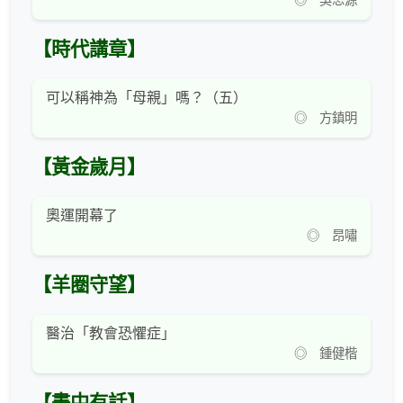
◎ 吳思源
【時代講章】
可以稱神為「母親」嗎？（五）
◎ 方鎮明
【黃金歲月】
奧運開幕了
◎ 昂嘯
【羊圈守望】
醫治「教會恐懼症」
◎ 鍾健楷