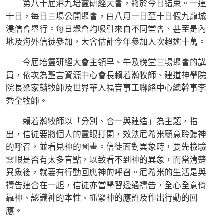
第八十屆港九培靈研經大會，將於今日結束。一連
十日，每日三場公開聚會，由八月一日至十日假九龍城
浸信會舉行。每日聚會均吸引來自不同堂會、甚至是內
地及海外信徒參加，大會估計今年參加人次超逾十萬。
今屆培靈研經大會主領早、午及晚堂三場聚會的講
員，依次為聖言資源中心會長賴若瀚牧師、建道神學院
院長梁家麟牧師及世界華人福音事工聯絡中心總幹事李
秀全牧師。
賴若瀚牧師以「分別、合一與建造」為主題，指
出，信徒要將個人的靈眼打開，效法尼希米願意聆聽神
的呼召，並看見神的圖畫。信徒面對異象時，要先檢驗
靈眼是否有太多盲點，以致看不到神的異象，而當清楚
異象後，就要有行動回應神的呼召。尼希米的生活是與
禱告連合在一起，信徒亦當學習透過禱告，全心全意倚
靠神、認識神的本性、抓緊神的應許及作出行動的回
應。