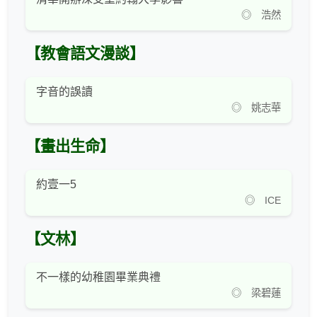
◎ 浩然
【教會語文漫談】
字音的誤讀
◎ 姚志華
【畫出生命】
約壹一5
◎ ICE
【文林】
不一樣的幼稚園畢業典禮
◎ 梁碧蓮