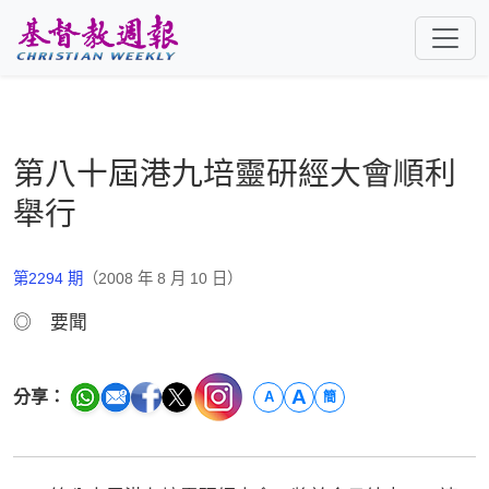
跳至主要內容
第八十屆港九培靈研經大會順利
舉行
第2294 期
（2008 年 8 月 10 日）
◎ 要聞
A
分享：
A
簡