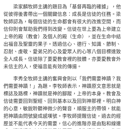
梁家麟牧師主講的題目為「基督再臨的確據」，他
從彼得後書帶出一個關鍵信息：成長是信徒的任務。梁
牧師認為，每個信徒的生命都會有很大的改進空間，而
信仰則會幫助我們得到改變。信徒在世上要為上帝建立
上帝的殿（教會）及個人的殿（生命），並在生命中結
出福音及聖靈的果子。透過信心、德行、知識、節制、
忍耐、虔敬、愛弟兄的心及愛眾人的心等八個目標達致
全人成長。信徒除了要愛教會裡的肢體，亦要愛教會外
未信主的人，使福音能有效的傳揚。
李秀全牧師主講的奮興會則以「我們需要神蹟？我
們需要神蹟！」為題。李牧師表示，神蹟原文意思就是
標誌及路標，神蹟就是神的腳蹤，上帝的本身。教會及
信徒需要回到聖經、回到基本以及回到神那裡。明白神
的心意，敏銳聆聽神微少的聲音，順服主的帶領，就能
把神蹟由問號變成感嘆號。李牧師提醒信徒，過去的經
歷並不能代表今天的需要，信心的進階亦是由點和線連