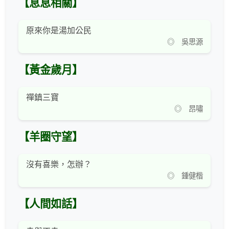
【息息相關】
原來你是湯加公民
◎ 吳思源
【黃金歲月】
禪鎮三寶
◎ 昂嘯
【羊圈守望】
沒有喜樂，怎辦？
◎ 鍾健楷
【人間如話】