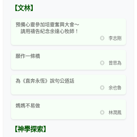
【文林】
預備心靈參加培靈奮興大會～
請用禱告紀念余達心牧師！
◎ 李志剛
願作一條橋
◎ 曾思為
為《直奔永恆》說句公道話
◎ 余也魯
媽媽不易做
◎ 林潤鳳
【神學探索】