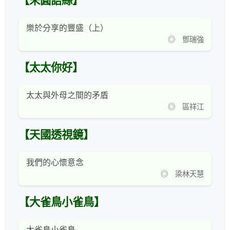
【未圓語絲】
樂於分享的豐盛（上）
◎ 鄧瑞強
【太太你好】
太太與外母之間的矛盾
◎ 區祥江
【天國透視鏡】
我們的心懷意念
◎ 梁林天慧
【大雀鳥小雀鳥】
大雀鳥小雀鳥