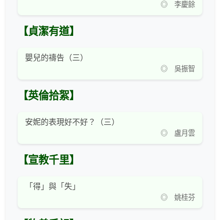
◎ 李慶餘
【貞潔有道】
嬰兒的禱告（三）
◎ 吳振智
【英倫拾絮】
安妮的表現好不好？（三）
◎ 盧月雲
【宣教千里】
「得」與「失」
◎ 姚桂芬