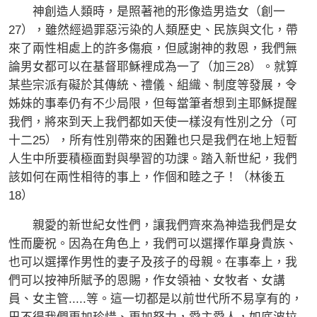
神創造人類時，是照著祂的形像造男造女（創一
27），雖然經過罪惡污染的人類歷史、民族與文化，帶
來了兩性相處上的許多傷痕，但感謝神的救恩，我們無
論男女都可以在基督耶穌裡成為一了（加三28）。就算
某些宗派有礙於其傳統、禮儀、組織、制度等發展，令
姊妹的事奉仍有不少局限，但每當筆者想到主耶穌提醒
我們，將來到天上我們都如天使一樣沒有性別之分（可
十二25），所有性別帶來的困難也只是我們在地上短暫
人生中所要積極面對與學習的功課。踏入新世紀，我們
該如何在兩性相待的事上，作個和睦之子！（林後五
18）
親愛的新世紀女性們，讓我們齊來為神造我們是女
性而慶祝。因為在角色上，我們可以選擇作單身貴族、
也可以選擇作男性的妻子及孩子的母親。在事奉上，我
們可以按神所賦予的恩賜，作女領袖、女牧者、女講
員、女主管.....等。這一切都是以前世代所不易享有的，