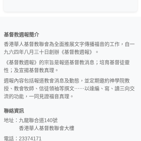
基督教週報簡介
香港華人基督教聯會為全面推展文字傳播福音的工作，自一
九六四年八月三十日創辦《基督教週報》。
《基督教週報》的宗旨是報道基督教消息；培育基督徒靈
性；及宣揚基督教真理。
週報內容包括報道教會消息及動態，並定期邀約神學院教
授、教會牧師、信徒領袖等撰文⋯⋯以達編、寫、讀三向交
流的功能，一同見證福音真理。
聯絡資訊
地址：九龍聯合道140號
香港華人基督教聯會大樓
電話：23374171