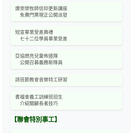
唐崇榮牧師信仰更新講座
免費門票現正公開派發
短宣畢業受差典禮
七十二位學員畢業受差
亞協燃亮兒童佈道隊
公開召募義務新隊員
詩班節教會音樂特工研習
耆福會義工訓練班招生
介紹關顧長者技巧
【聯會特別事工】