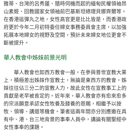
雅蒂、台灣的呂秀蓮、隨時伺機而起的緬甸民權領袖昂
山素姬、回教國家女領袖前巴基斯坦總理貝娜齊爾等。
在香港這彈丸之地，女性高官更是比比皆是，而香港政
府更於今年二月初特委任婦女事務委員會主席，以加強
拓展本地婦女的視野及空間，預計未來婦女地位更會不
斷被提升。
華人教會中姊妹前景光明
華人教會也如西方教會一般，在參與普世宣教大業
上，積極差出姊妹作宣教士，無論是東西方的教會，姊
妹往往佔三分二的宣教人力，故此女性在宣教事工上的
貢獻是老早被肯定的。近年來，華人教會亦有愈來愈多
的宗派願意承認女性牧養及餧養的恩賜，相繼予以按
牧、領導、講道等機會。筆者這兩年間亦分別應邀在具
有中、港、台三地背景的事奉人員中，講論有關聖經中
女性事奉的課題。