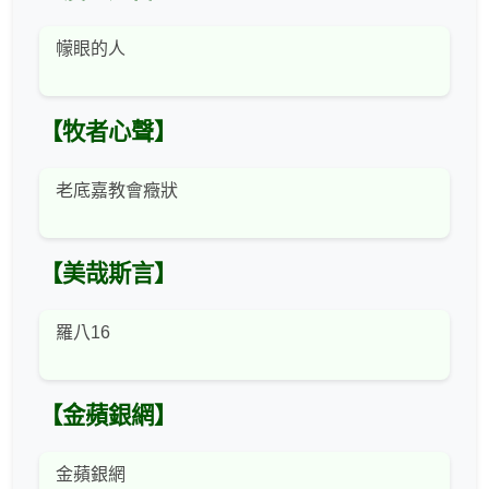
幪眼的人
【牧者心聲】
老底嘉教會癥狀
【美哉斯言】
羅八16
【金蘋銀網】
金蘋銀網