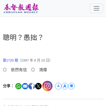
跳至主要內容
聰明？愚拙？
第1720 期
（1997 年 8 月 10 日）
◎ 依然有信 ◎ 鴻偉
A
分享：
A
簡