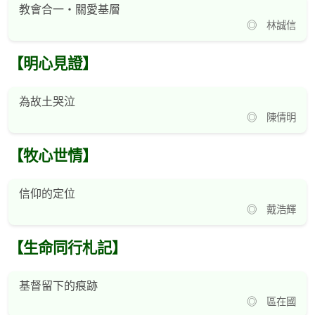
教會合一‧關愛基層
◎ 林誠信
【明心見證】
為故土哭泣
◎ 陳倩明
【牧心世情】
信仰的定位
◎ 戴浩輝
【生命同行札記】
基督留下的痕跡
◎ 區在國