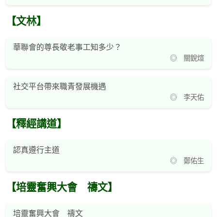
【文林】
華聯會的尊長敬老事工知多少？
◎ 關銳煊
社交平台帶來職青發展機遇
◎ 李天佑
【釋經講道】
認真遵行主道
◎ 鄭佑生
【培靈奮興大會 禱文】
培靈奮興大會 禱文