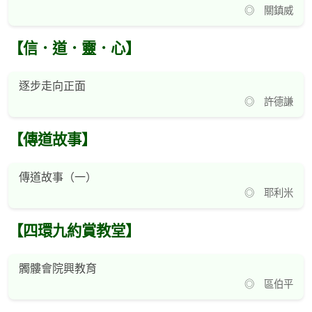
◎ 關鎮威
【信．道．靈．心】
逐步走向正面
◎ 許德謙
【傳道故事】
傳道故事（一）
◎ 耶利米
【四環九約賞教堂】
髑髏會院興教育
◎ 區伯平