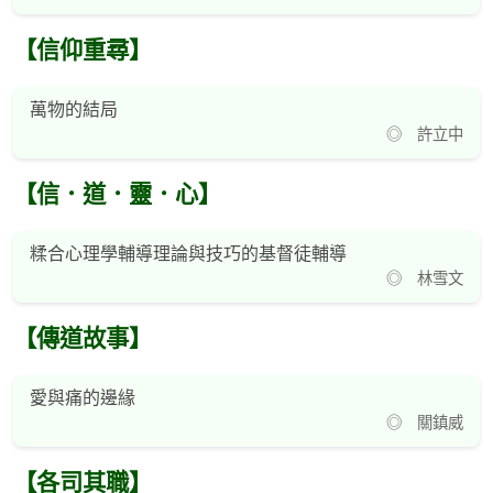
【信仰重尋】
萬物的結局
◎ 許立中
【信．道．靈．心】
糅合心理學輔導理論與技巧的基督徒輔導
◎ 林雪文
【傳道故事】
愛與痛的邊緣
◎ 關鎮威
【各司其職】