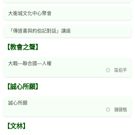
大衞城文化中心聚會
「傳道書與約伯記對話」講座
【教會之聲】
大戰—聯合國—人權
◎ 區伯平
【誠心所願】
誠心所願
◎ 鍾健楷
【文林】