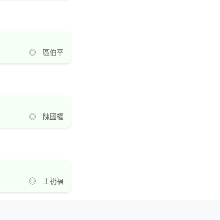
◎ 區伯平
◎ 陳國權
◎ 王礽福