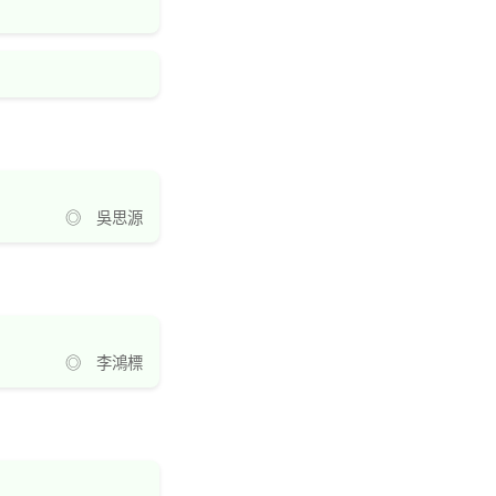
◎ 吳思源
◎ 李鴻標