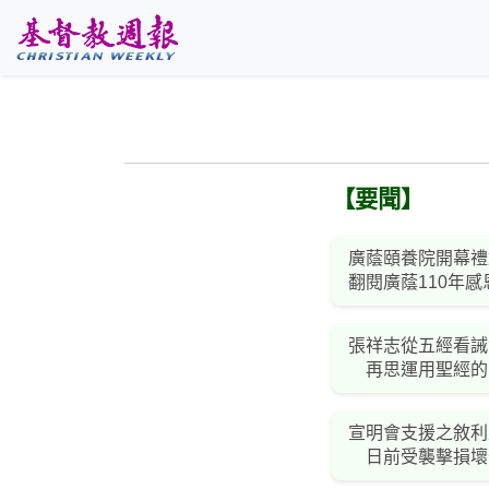
跳至主要內容
【要聞】
廣蔭頤養院開幕禮
翻閱廣蔭110年感
張祥志從五經看誡
再思運用聖經的
宣明會支援之敘利
日前受襲擊損壞