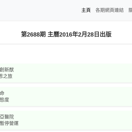
主頁
各期網頁連結
第2688期 主曆2016年2月28日出版
創新猷
恩之旅
命
態度
亞醫院
暫停營運