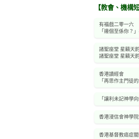
【教會、機構
有福戲二零一六
「邊個至係你？」
諸聖座堂 星籟天
諸聖座堂 星籟天
香港讀經會
「再思作主門徒的
「讓利未記神學向
香港浸信會神學院
香港基督教癌症關