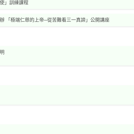
使」訓練課程
辦 「極端仁慈的上帝─從苦難看三一真諦」公開講座
明