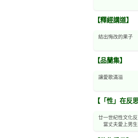
【釋經講道】
結出悔改的果子
【品蘭集】
讓愛歌滿溢
【「性」在反
廿一世紀性文化反
當丈夫愛上男生