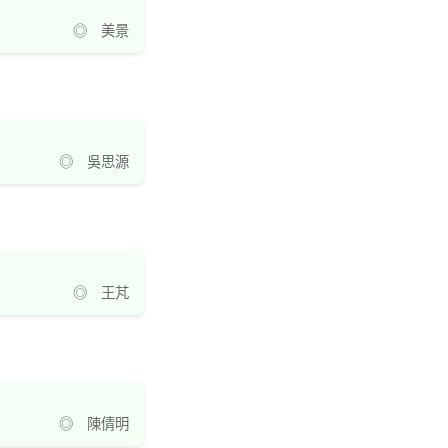
◎ 美景
◎ 吳思源
◎ 王芃
◎ 陳倩明