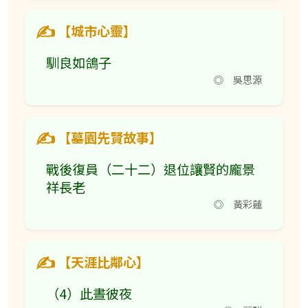
【城市心靈】
馴良如鴿子
◎ 吳思源
【墓園先賢故事】
戰後復員（二十二）退位讓賢的龐景
祥長老
◎ 黃彩蓮
【天涯比鄰心】
（4）此晝彼夜