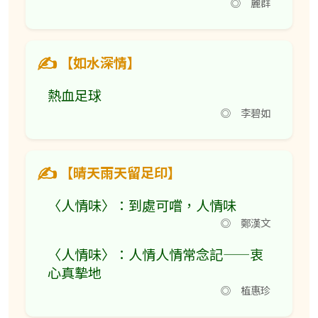
◎ 麗群
【如水深情】
熱血足球
◎ 李碧如
【晴天雨天留足印】
〈人情味〉：到處可嚐，人情味
◎ 鄭漢文
〈人情味〉：人情人情常念記——衷
心真摰地
◎ 植惠珍