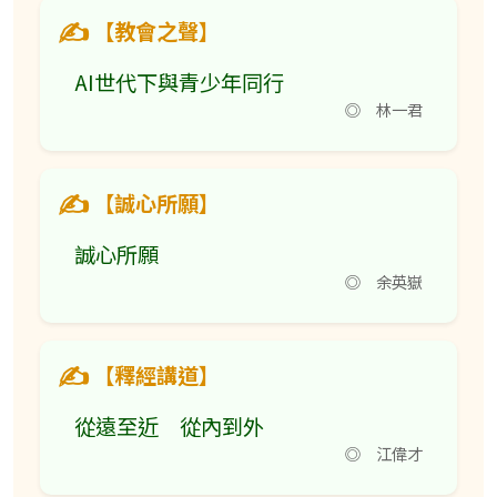
【教會之聲】
AI世代下與青少年同行
◎ 林一君
【誠心所願】
誠心所願
◎ 余英嶽
【釋經講道】
從遠至近 從內到外
◎ 江偉才