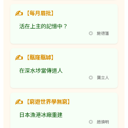
【每月眉批】
活在上主的記憶中？
◎ 施德藩
【瓹窿瓹罅】
在深水埗當傳道人
◎ 龔立人
【窮遊世界學無窮】
日本漁港冰廠重建
◎ 趙煥明