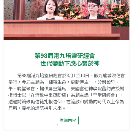
第98屆港九培靈研經會
世代變動下應心繫於神
第98屆港九培靈研經會於8月1至10日，假九龍城浸信會
舉行，今屆主題為「翻轉生命，更新侍主」，分別設早、
午、晚堂聚會，提供屬靈筵席。美國富勒神學院舊約教授謝
挺博士以「在流散中重塑盼望」為題主講「早堂研經會」，
透過詩篇鼓勵信徒扎根信仰，在流散和變動的時代以上帝為
居所，靠祂的話語指引未來。……
詳細內容