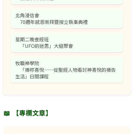
北角浸信會
70週年感恩崇拜暨按立執事典禮
星期二晚查經班
「UFO的迷思」大組聚會
牧職神學院
「禱祢喜悅──從聖經人物看討神喜悅的禱告
生活」日間課程
📖
【專欄文章】